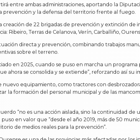
tirá entre ambas administraciones, aportando la Diputaci
a prevención y la defensa del territorio frente al fuego.
la creación de 22 brigadas de prevención y extinción de 
ia: Ribeiro, Terras de Celanova, Verín, Carballiño, Oure
 actuación directa y prevención, combinando trabajos man
ntivas sobre el terreno.
ciado en 2025, cuando se puso en marcha un programa pi
ue ahora se consolida y se extiende”, reforzando así su i
de nuevo equipamiento, como tractores con desbrozadora
zar la formación del personal municipal y de las manco
uerdo “no es una acción aislada, sino la continuidad de 
 puso en valor que “desde el año 2019, más de 50 municip
itorio de medios reales para la prevención”.
Ourense es una de las provincias más afectadas por los in