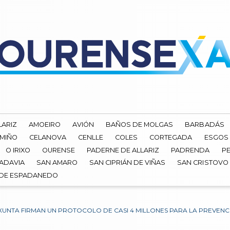
LARIZ
AMOEIRO
AVIÓN
BAÑOS DE MOLGAS
BARBADÁS
 MIÑO
CELANOVA
CENLLE
COLES
CORTEGADA
ESGOS
O IRIXO
OURENSE
PADERNE DE ALLARIZ
PADRENDA
PE
ADAVIA
SAN AMARO
SAN CIPRIÁN DE VIÑAS
SAN CRISTOVO
 DE ESPADANEDO
 XUNTA FIRMAN UN PROTOCOLO DE CASI 4 MILLONES PARA LA PREVENC