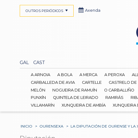
Axenda
OUTROS PERIÓDICOS
GAL
CAST
A ARNOIA
A BOLA
A MERCA
A PEROXA
AL
CARBALLEDA DE AVIA
CARTELLE
CASTRELO DE
MELÓN
NOGUEIRA DE RAMUÍN
O CARBALLIÑO
PUNXÍN
QUINTELA DE LEIRADO
RAMIRÁS
RIB
VILLAMARÍN
XUNQUEIRA DE AMBÍA
XUNQUEIRA
INICIO
>
OURENSEXA
>
LA DIPUTACIÓN DE OURENSE Y LA