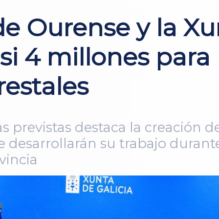
de Ourense y la Xu
si 4 millones para
restales
s previstas destaca la creación 
e desarrollarán su trabajo durant
vincia