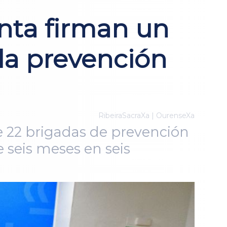
nta firman un
 la prevención
RibeiraSacraXa | OurenseXa
de 22 brigadas de prevención
e seis meses en seis