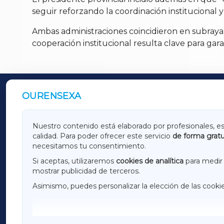
seguir reforzando la coordinación institucional y
Ambas administraciones coincidieron en subrayar
cooperación institucional resulta clave para garan
OURENSEXA
OUTROS PERIÓDICOS
GALICIAXA
LUGOX
Nuestro contenido está elaborado por profesionales, e
calidad. Para poder ofrecer este servicio
de forma gratu
AMARIÑAXA
RIBEIR
necesitamos tu consentimiento.
OURENSEXA
Si aceptas, utilizaremos
cookies de analítica
para medir 
mostrar publicidad de terceros.
Asimismo, puedes personalizar la elección de las cooki
F
I