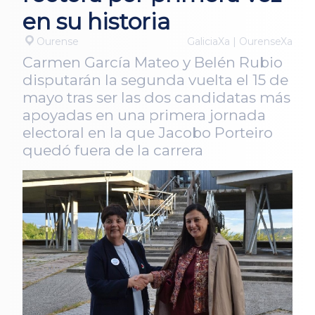
en su historia
Ourense
GaliciaXa | OurenseXa
Carmen García Mateo y Belén Rubio
disputarán la segunda vuelta el 15 de
mayo tras ser las dos candidatas más
apoyadas en una primera jornada
electoral en la que Jacobo Porteiro
quedó fuera de la carrera