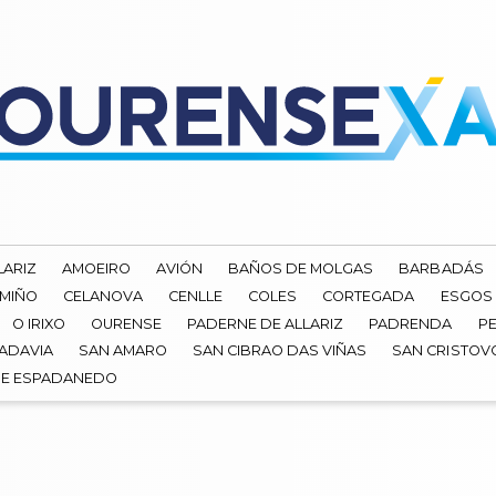
LARIZ
AMOEIRO
AVIÓN
BAÑOS DE MOLGAS
BARBADÁS
 MIÑO
CELANOVA
CENLLE
COLES
CORTEGADA
ESGOS
O IRIXO
OURENSE
PADERNE DE ALLARIZ
PADRENDA
PE
ADAVIA
SAN AMARO
SAN CIBRAO DAS VIÑAS
SAN CRISTOV
DE ESPADANEDO