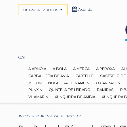
Axenda
OUTROS PERIÓDICOS
GAL
A ARNOIA
A BOLA
A MERCA
A PEROXA
AL
CARBALLEDA DE AVIA
CARTELLE
CASTRELO DE
MELÓN
NOGUEIRA DE RAMUÍN
O CARBALLIÑO
PUNXÍN
QUINTELA DE LEIRADO
RAMIRÁS
RIB
VILAMARÍN
XUNQUEIRA DE AMBÍA
XUNQUEIRA 
INICIO
>
OURENSEXA
>
"PSDEG"