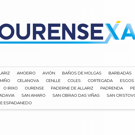
LARIZ
AMOEIRO
AVIÓN
BAÑOS DE MOLGAS
BARBADÁS
 MIÑO
CELANOVA
CENLLE
COLES
CORTEGADA
ESGOS
O IRIXO
OURENSE
PADERNE DE ALLARIZ
PADRENDA
PE
ADAVIA
SAN AMARO
SAN CIBRAO DAS VIÑAS
SAN CRISTOV
DE ESPADANEDO