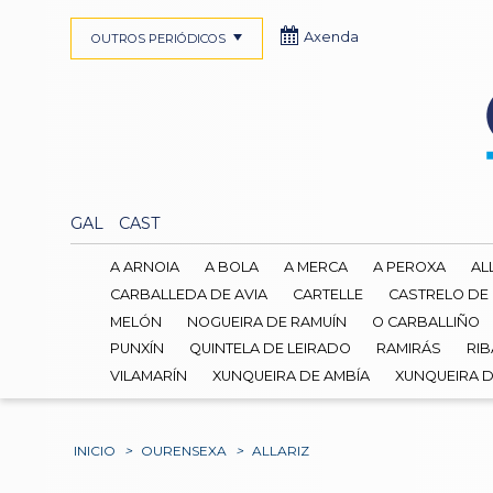
Axenda
OUTROS PERIÓDICOS
GAL
CAST
A ARNOIA
A BOLA
A MERCA
A PEROXA
AL
CARBALLEDA DE AVIA
CARTELLE
CASTRELO DE
MELÓN
NOGUEIRA DE RAMUÍN
O CARBALLIÑO
PUNXÍN
QUINTELA DE LEIRADO
RAMIRÁS
RIB
VILAMARÍN
XUNQUEIRA DE AMBÍA
XUNQUEIRA 
INICIO
>
OURENSEXA
>
ALLARIZ