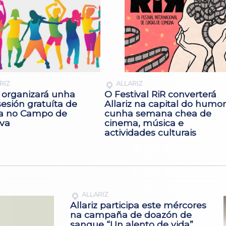
RIZ
ALLARIZ
z organizará unha
O Festival RiR converterá
esión gratuíta de
Allariz na capital do humor
 no Campo de
cunha semana chea de
ova
cinema, música e
actividades culturais
ALLARIZ
Allariz participa este mércores
na campaña de doazón de
sangue “Un alento de vida”