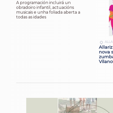
A programación incluirá un
obradoiro infantil, actuacións
musicais e unha foliada aberta a
todas as idades
ALLA
Allari
nova s
zumba
Vilan