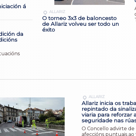
iciación á
ALLARIZ
O torneo 3x3 de baloncesto
de Allariz volveu ser todo un
éxito
dición da
dicións
ctuacións
ALLARIZ
Allariz inicia os trab
repintado da sinaliz
viaria para reforzar 
seguridade nas rúa
O Concello advirte de 
afeccións puntuais ao 