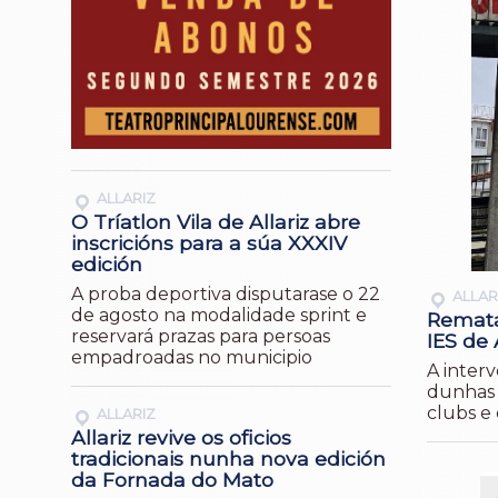
ALLARIZ
O Tríatlon Vila de Allariz abre
inscricións para a súa XXXIV
edición
A proba deportiva disputarase o 22
ALLAR
de agosto na modalidade sprint e
Remata
reservará prazas para persoas
IES de 
empadroadas no municipio
A interv
dunhas 
clubs e
ALLARIZ
Allariz revive os oficios
tradicionais nunha nova edición
da Fornada do Mato