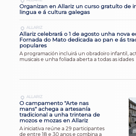
Organizan en Allariz un curso gratuíto de in
lingua e á cultura galegas
ALLARIZ
Allariz celebrará o 1 de agosto unha nova e
Fornada do Mato dedicada ao pan e ás tra
populares
A programación incluirá un obradoiro infantil, a
musicais e unha foliada aberta a todas as idades
ALLARIZ
O campamento "Arte nas
mans" achega a artesanía
tradicional a unha trintena de
mozos e mozas en Allariz
A iniciativa reúne a 29 participantes
de entre 18 e 30 anos e combina a