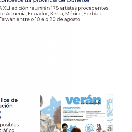
concellos da provincia de Ourense
A XLI edición reunirán 178 artistas procedentes
de Armenia, Ecuador, Kenia, México, Serbia e
Taiwán entre o 10 e o 20 de agosto
allos de
ación
a
s
posibles
tráfico