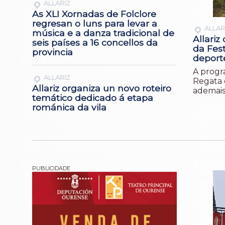
ALLARIZ
As XLI Xornadas de Folclore
regresan o luns para levar a
ALLAR
música e a danza tradicional de
Allariz
seis países a 16 concellos da
da Fes
provincia
deport
A progra
ALLARIZ
Regata 
Allariz organiza un novo roteiro
ademais 
temático dedicado á etapa
románica da vila