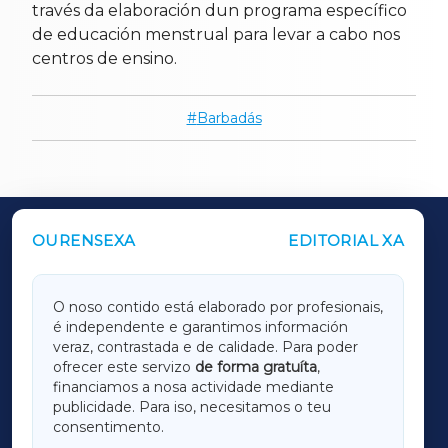
través da elaboración dun programa específico
de educación menstrual para levar a cabo nos
centros de ensino.
Barbadás
OURENSEXA
EDITORIAL XA
OUTROS PERIÓDICOS
GALICIAXA
O noso contido está elaborado por profesionais,
é independente e garantimos información
LUGOXA
veraz, contrastada e de calidade. Para poder
ofrecer este servizo
de forma gratuíta
,
financiamos a nosa actividade mediante
TERRACHAXA
publicidade. Para iso, necesitamos o teu
consentimento.
SARRIAXA