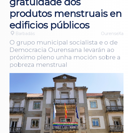
gratuidade dos
produtos menstruais en
edificios públicos
Barbadás
OurenseXa
O grupo municipal socialista e o de
Democracia Ourensana levarán ao
próximo pleno unha moción sobre a
pobreza menstrual