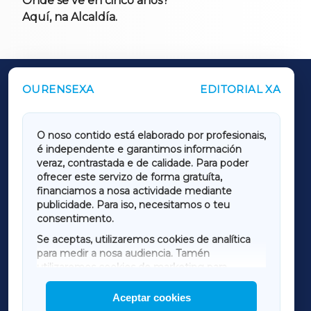
Onde se ve en cinco anos?
Aquí, na Alcaldía.
OURENSEXA
EDITORIAL XA
OUTROS PERIÓDICOS
GALICIAXA
O noso contido está elaborado por profesionais,
é independente e garantimos información
LUGOXA
veraz, contrastada e de calidade. Para poder
ofrecer este servizo
de forma gratuíta
,
financiamos a nosa actividade mediante
TERRACHAXA
publicidade. Para iso, necesitamos o teu
consentimento.
SARRIAXA
Se aceptas, utilizaremos
cookies de analítica
para medir a nosa audiencia. Tamén
AMARIÑAXA
utilizaremos
cookies de marketing
para
mostrar publicidade de terceiros.
Aceptar cookies
RIBEIRASACRAXA
Así mesmo, podes personalizar a elección das