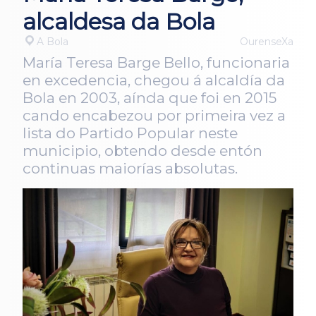
alcaldesa da Bola
A Bola
OurenseXa
María Teresa Barge Bello, funcionaria
en excedencia, chegou á alcaldía da
Bola en 2003, aínda que foi en 2015
cando encabezou por primeira vez a
lista do Partido Popular neste
municipio, obtendo desde entón
continuas maiorías absolutas.