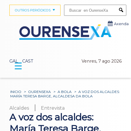
Buscar:
OUTROS PERIÓDICOS
Submi
Axenda
GAL
CAST
Venres, 7 ago 2026
☰
INICIO
>
OURENSEXA
>
A BOLA
>
A VOZ DOS ALCALDES:
MARÍA TERESA BARGE, ALCALDESA DA BOLA
|
Alcaldes
Entrevista
A voz dos alcaldes:
María Teresa Barge,