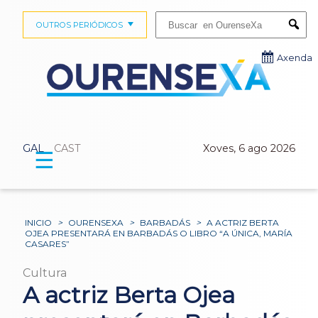
Buscar:
OUTROS PERIÓDICOS
Submi
Axenda
GAL
CAST
Xoves, 6 ago 2026
☰
INICIO
>
OURENSEXA
>
BARBADÁS
>
A ACTRIZ BERTA
OJEA PRESENTARÁ EN BARBADÁS O LIBRO “A ÚNICA, MARÍA
CASARES”
Cultura
A actriz Berta Ojea