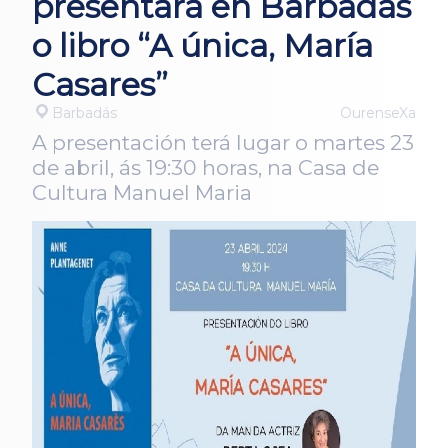
presentará en Barbadás
o libro “A única, María
Casares”
Barbadás
OurenseXa
A presentación terá lugar o martes 23
de abril, ás 19:30 horas, na Casa de
Cultura Manuel Maria