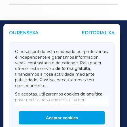
OURENSEXA
EDITORIAL XA
OUTROS PERIÓDICOS
GALICIAXA
O noso contido está elaborado por profesionais,
é independente e garantimos información
LUGOXA
veraz, contrastada e de calidade. Para poder
ofrecer este servizo
de forma gratuíta
,
financiamos a nosa actividade mediante
TERRACHAXA
publicidade. Para iso, necesitamos o teu
consentimento.
SARRIAXA
Se aceptas, utilizaremos
cookies de analítica
para medir a nosa audiencia. Tamén
AMARIÑAXA
utilizaremos
cookies de marketing
para
mostrar publicidade de terceiros.
Aceptar cookies
RIBEIRASACRAXA
Así mesmo, podes personalizar a elección das
cookies que desexas permitir.