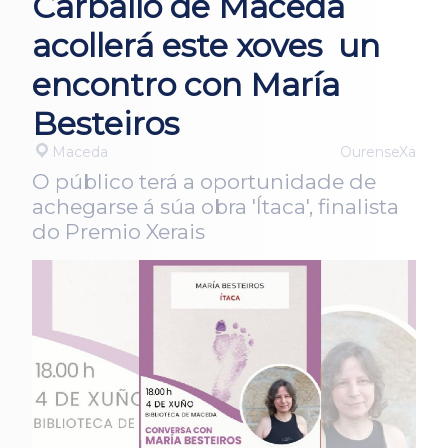
Carballo de Maceda
acollerá este xoves un
encontro con María
Besteiros
Maceda
OurenseXa
O público terá a oportunidade de
achegarse á súa obra 'Ítaca', finalista
do Premio Xerais