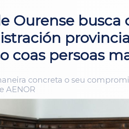
e Ourense busca 
stración provincial
 coas persoas ma
maneira concreta o seu compromis
 de AENOR