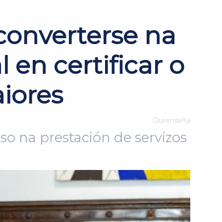
converterse na
 en certificar o
iores
OurenseXa
o na prestación de servizos