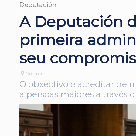
Deputación
A Deputación d
primeira admini
seu compromiso
Ourense
O obxectivo é acreditar de 
a persoas maiores a través