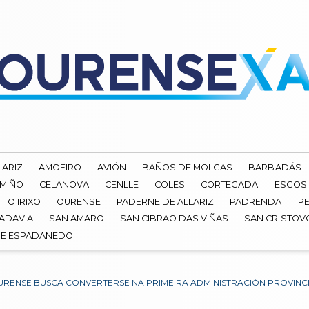
LARIZ
AMOEIRO
AVIÓN
BAÑOS DE MOLGAS
BARBADÁS
 MIÑO
CELANOVA
CENLLE
COLES
CORTEGADA
ESGOS
O IRIXO
OURENSE
PADERNE DE ALLARIZ
PADRENDA
PE
ADAVIA
SAN AMARO
SAN CIBRAO DAS VIÑAS
SAN CRISTOV
DE ESPADANEDO
URENSE BUSCA CONVERTERSE NA PRIMEIRA ADMINISTRACIÓN PROVINC