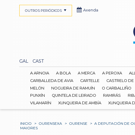
Axenda
OUTROS PERIÓDICOS
GAL
CAST
A ARNOIA
A BOLA
A MERCA
A PEROXA
AL
CARBALLEDA DE AVIA
CARTELLE
CASTRELO DE
MELÓN
NOGUEIRA DE RAMUÍN
O CARBALLIÑO
PUNXÍN
QUINTELA DE LEIRADO
RAMIRÁS
RIB
VILAMARÍN
XUNQUEIRA DE AMBÍA
XUNQUEIRA 
INICIO
>
OURENSEXA
>
OURENSE
>
A DEPUTACIÓN DE O
MAIORES