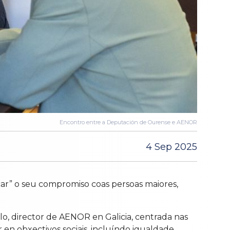
Encontro entre a Deputación de Ourense e AENOR
4 Sep 2025
car” o seu compromiso coas persoas maiores,
o, director de AENOR en Galicia, centrada nas
en obxectivos sociais, incluíndo igualdade,