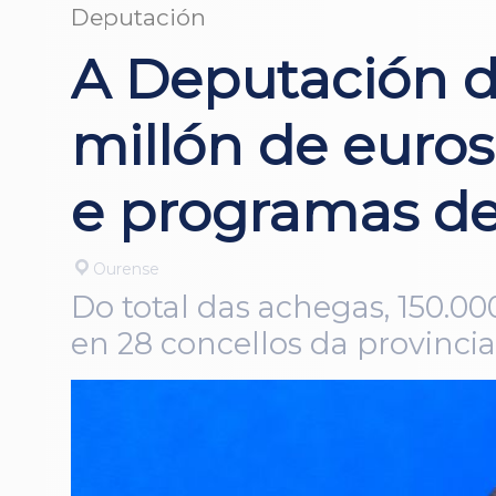
Deputación
A Deputación d
millón de euros
e programas de
Ourense
Do total das achegas, 150.00
en 28 concellos da provincia