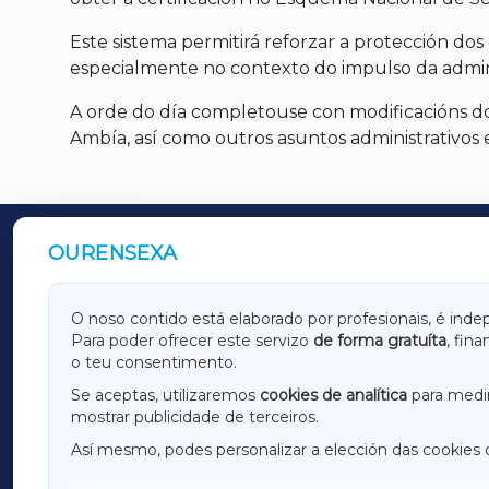
Este sistema permitirá reforzar a protección dos 
especialmente no contexto do impulso da adminis
A orde do día completouse con modificacións do
Ambía, así como outros asuntos administrativos e
OURENSEXA
OUTROS PERIÓDICOS
GALICIAXA
LUGOX
O noso contido está elaborado por profesionais, é inde
Para poder ofrecer este servizo
de forma gratuíta
, fin
AMARIÑAXA
RIBEIR
o teu consentimento.
OURENSEXA
Se aceptas, utilizaremos
cookies de analítica
para medir
mostrar publicidade de terceiros.
Así mesmo, podes personalizar a elección das cookies 
F