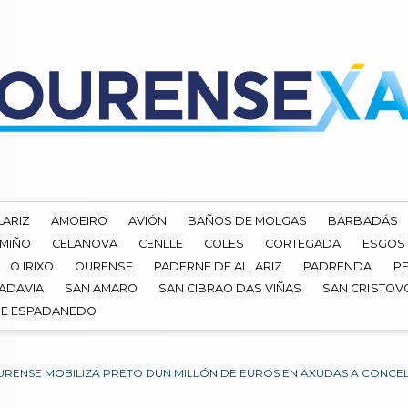
LARIZ
AMOEIRO
AVIÓN
BAÑOS DE MOLGAS
BARBADÁS
 MIÑO
CELANOVA
CENLLE
COLES
CORTEGADA
ESGOS
O IRIXO
OURENSE
PADERNE DE ALLARIZ
PADRENDA
PE
ADAVIA
SAN AMARO
SAN CIBRAO DAS VIÑAS
SAN CRISTOV
DE ESPADANEDO
URENSE MOBILIZA PRETO DUN MILLÓN DE EUROS EN AXUDAS A CONCE