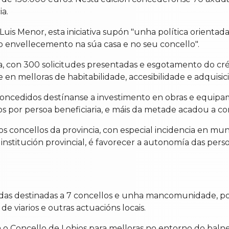
a.
is Menor, esta iniciativa supón "unha política orientada
 o envellecemento na súa casa e no seu concello".
 con 300 solicitudes presentadas e esgotamento do créd
en melloras de habitabilidade, accesibilidade e adquisic
concedidos destínanse a investimento en obras e equipa
os por persoa beneficiaria, e máis da metade acadou a c
concellos da provincia, con especial incidencia en munic
 institución provincial, é favorecer a autonomía das pe
s destinadas a 7 concellos e unha mancomunidade, por
de viarios e outras actuacións locais.
a o Concello de Lobios para melloras no entorno do baln