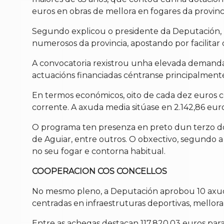
euros en obras de mellora en fogares da provinci
Segundo explicou o presidente da Deputación, Lu
numerosos da provincia, apostando por facilitar
A convocatoria rexistrou unha elevada demanda,
actuacións financiadas céntranse principalmente 
En termos económicos, oito de cada dez euros 
corrente. A axuda media sitúase en 2.142,86 eur
O programa ten presenza en preto dun terzo dos 
de Aguiar, entre outros. O obxectivo, segundo a
no seu fogar e contorna habitual.
COOPERACION COS CONCELLOS
No mesmo pleno, a Deputación aprobou 10 axuda
centradas en infraestruturas deportivas, mellora 
Entre as achegas destacan 117.820,03 euros par