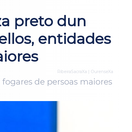
a preto dun
llos, entidades
iores
RibeiraSacraXa | OurenseXa
70 fogares de persoas maiores