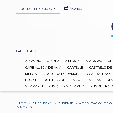
Axenda
OUTROS PERIÓDICOS
GAL
CAST
A ARNOIA
A BOLA
A MERCA
A PEROXA
AL
CARBALLEDA DE AVIA
CARTELLE
CASTRELO DE
MELÓN
NOGUEIRA DE RAMUÍN
O CARBALLIÑO
PUNXÍN
QUINTELA DE LEIRADO
RAMIRÁS
RIB
VILAMARÍN
XUNQUEIRA DE AMBÍA
XUNQUEIRA 
INICIO
>
OURENSEXA
>
OURENSE
>
A DEPUTACIÓN DE O
MAIORES