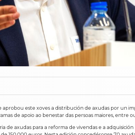
robou este xoves a distribución de axudas por un impo
amas de apoio ao benestar das persoas maiores, entre ou
ria de axudas para a reforma de vivendas e a adquisició
de 150.000 euros. Nesta edición concedéronse 70 axuda