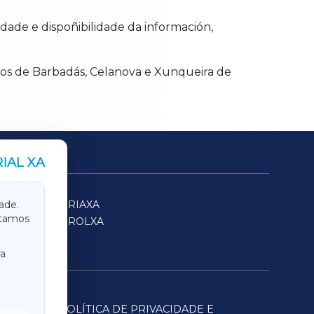
ridade e dispoñibilidade da información,
los de Barbadás, Celanova e Xunqueira de
IAL XA
SARRIAXA
ade.
itamos
FERROLXA
a
POLÍTICA DE PRIVACIDADE E