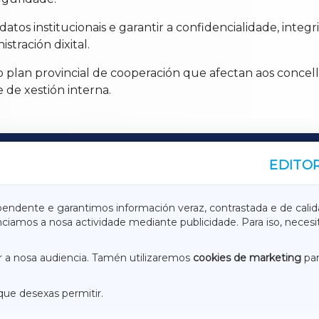
datos institucionais e garantir a confidencialidade, integ
tración dixital.
 plan provincial de cooperación que afectan aos concel
 de xestión interna.
EDITOR
A
TERRACHAXA
pendente e garantimos información veraz, contrastada e de calid
anciamos a nosa actividade mediante publicidade. Para iso, neces
ASACRAXA
ACORUÑAXA
 a nosa audiencia. Tamén utilizaremos
cookies de marketing
par
que desexas permitir.
ACEBOOK
CONTACTO