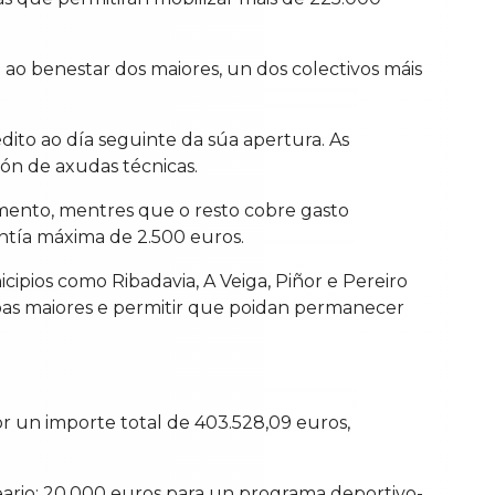
 ao benestar dos maiores, un dos colectivos máis
ito ao día seguinte da súa apertura. As
ión de axudas técnicas.
mento, mentres que o resto cobre gasto
ontía máxima de 2.500 euros.
ipios como Ribadavia, A Veiga, Piñor e Pereiro
rsoas maiores e permitir que poidan permanecer
 un importe total de 403.528,09 euros,
eario; 20.000 euros para un programa deportivo-