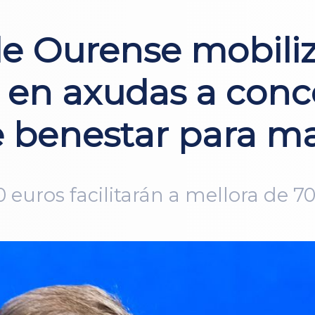
e Ourense mobiliz
 en axudas a conce
 benestar para ma
0 euros facilitarán a mellora de 