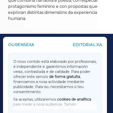
que combina narrativa e poesía, con especial
protagonismo feminino e con propostas que
exploran distintas dimensións da experiencia
humana.
OURENSEXA
EDITORIAL XA
OUTROS PERIÓDICOS
GALICIAXA
O noso contido está elaborado por profesionais,
é independente e garantimos información
LUGOXA
veraz, contrastada e de calidade. Para poder
ofrecer este servizo
de forma gratuíta
,
financiamos a nosa actividade mediante
TERRACHAXA
publicidade. Para iso, necesitamos o teu
consentimento.
SARRIAXA
Se aceptas, utilizaremos
cookies de analítica
para medir a nosa audiencia. Tamén
AMARIÑAXA
utilizaremos
cookies de marketing
para