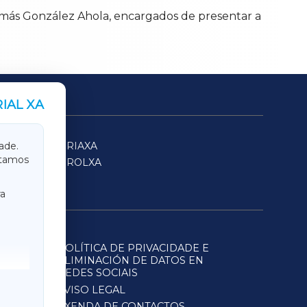
más González Ahola, encargados de presentar a
IAL XA
SARRIAXA
ade.
itamos
FERROLXA
a
POLÍTICA DE PRIVACIDADE E
ELIMINACIÓN DE DATOS EN
REDES SOCIAIS
AVISO LEGAL
AXENDA DE CONTACTOS