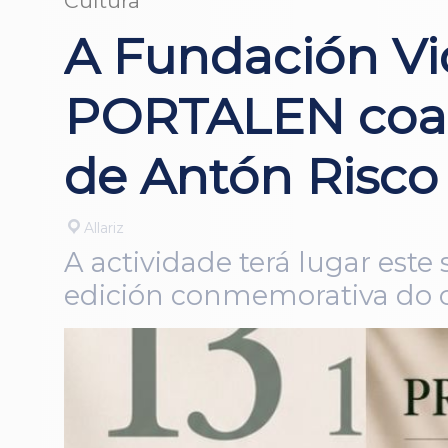
Cultura
A Fundación Vi
PORTALEN coa 
de Antón Risco
Allariz
A actividade terá lugar est
edición conmemorativa do c