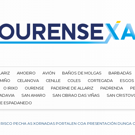
LARIZ
AMOEIRO
AVIÓN
BAÑOS DE MOLGAS
BARBADÁS
 MIÑO
CELANOVA
CENLLE
COLES
CORTEGADA
ESGOS
O IRIXO
OURENSE
PADERNE DE ALLARIZ
PADRENDA
PE
ADAVIA
SAN AMARO
SAN CIBRAO DAS VIÑAS
SAN CRISTOV
DE ESPADANEDO
E RISCO PECHA AS XORNADAS PORTALEN COA PRESENTACIÓN DUNGA O