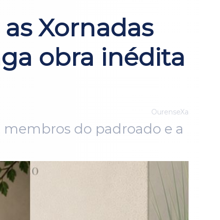
 as Xornadas
a obra inédita
OurenseXa
 de membros do padroado e a