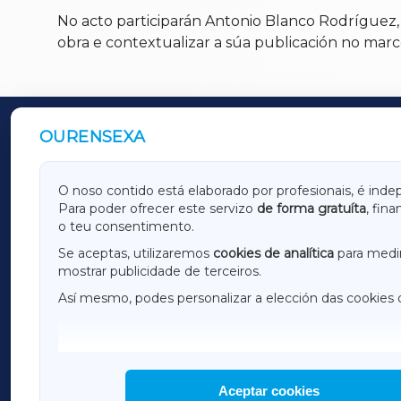
No acto participarán Antonio Blanco Rodríguez
obra e contextualizar a súa publicación no marc
OURENSEXA
OUTROS PERIÓDICOS
GALICIAXA
LUGOX
O noso contido está elaborado por profesionais, é inde
Para poder ofrecer este servizo
de forma gratuíta
, fin
AMARIÑAXA
RIBEIR
o teu consentimento.
OURENSEXA
Se aceptas, utilizaremos
cookies de analítica
para medir
mostrar publicidade de terceiros.
Así mesmo, podes personalizar a elección das cookies 
F
I
H
Aceptar cookies