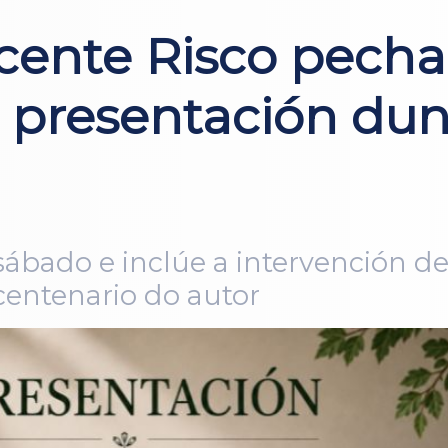
cente Risco pecha
presentación dung
e sábado e inclúe a intervención
entenario do autor