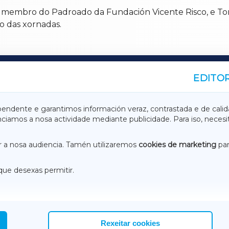
, membro do Padroado da Fundación Vicente Risco, e To
o das xornadas.
EDITOR
A
TERRACHAXA
pendente e garantimos información veraz, contrastada e de calid
anciamos a nosa actividade mediante publicidade. Para iso, neces
ASACRAXA
ACORUÑAXA
 a nosa audiencia. Tamén utilizaremos
cookies de marketing
par
que desexas permitir.
ACEBOOK
CONTACTO
NSTAGRAM
EMEROTECA
Rexeitar cookies