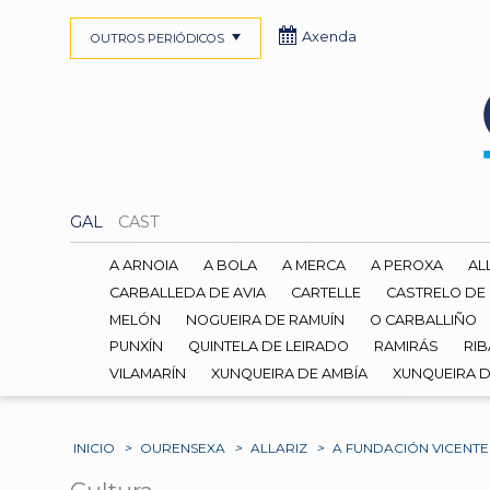
Axenda
OUTROS PERIÓDICOS
GAL
CAST
A ARNOIA
A BOLA
A MERCA
A PEROXA
AL
CARBALLEDA DE AVIA
CARTELLE
CASTRELO DE
MELÓN
NOGUEIRA DE RAMUÍN
O CARBALLIÑO
PUNXÍN
QUINTELA DE LEIRADO
RAMIRÁS
RIB
VILAMARÍN
XUNQUEIRA DE AMBÍA
XUNQUEIRA 
INICIO
>
OURENSEXA
>
ALLARIZ
>
A FUNDACIÓN VICENT