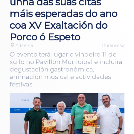
unha das súas citas
máis esperadas do ano
coa XV Exaltación do
Porco ó Espeto
A Merca
OurenseXa
O evento terá lugar o vindeiro 11 de
xullo no Pavillón Municipal e incluirá
degustación gastronómica,
animación musical e actividades
festivas