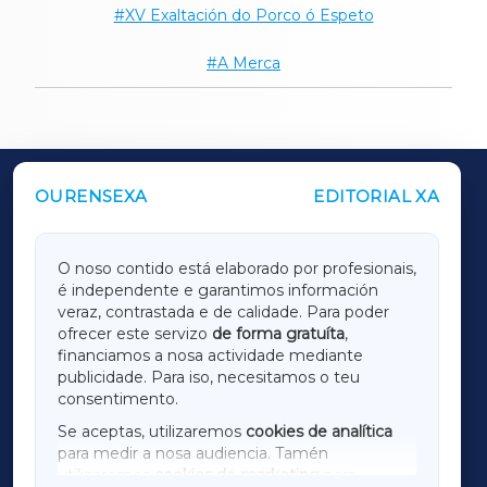
XV Exaltación do Porco ó Espeto
A Merca
OURENSEXA
EDITORIAL XA
OUTROS PERIÓDICOS
GALICIAXA
O noso contido está elaborado por profesionais,
é independente e garantimos información
LUGOXA
veraz, contrastada e de calidade. Para poder
ofrecer este servizo
de forma gratuíta
,
financiamos a nosa actividade mediante
TERRACHAXA
publicidade. Para iso, necesitamos o teu
consentimento.
SARRIAXA
Se aceptas, utilizaremos
cookies de analítica
para medir a nosa audiencia. Tamén
AMARIÑAXA
utilizaremos
cookies de marketing
para