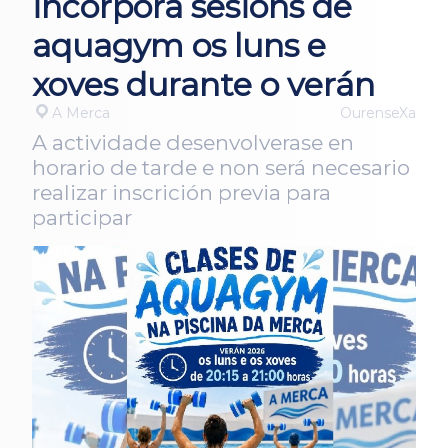
incorpora sesións de
aquagym os luns e
xoves durante o verán
A Merca
OurenseXa
A actividade desenvolverase en
horario de tarde e non será necesario
realizar inscrición previa para
participar