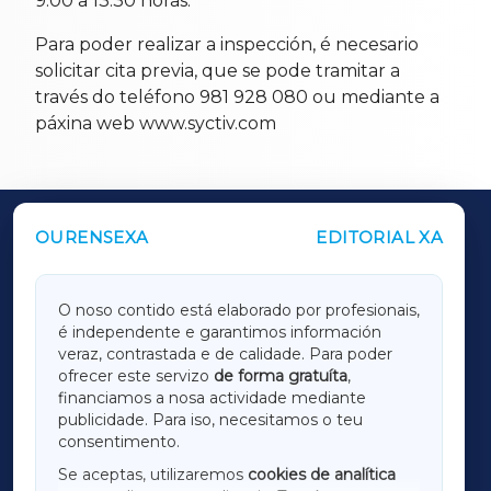
9:00 a 13:30 horas.
Para poder realizar a inspección, é necesario
solicitar cita previa, que se pode tramitar a
través do teléfono 981 928 080 ou mediante a
páxina web www.syctiv.com
OURENSEXA
EDITORIAL XA
OUTROS PERIÓDICOS
GALICIAXA
O noso contido está elaborado por profesionais,
é independente e garantimos información
LUGOXA
veraz, contrastada e de calidade. Para poder
ofrecer este servizo
de forma gratuíta
,
financiamos a nosa actividade mediante
TERRACHAXA
publicidade. Para iso, necesitamos o teu
consentimento.
SARRIAXA
Se aceptas, utilizaremos
cookies de analítica