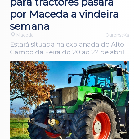
para tractores pasará
por Maceda a vindeira
semana
Maceda
OurenseXa
Estará situada na explanada do Alto
Campo da Feira do 20 ao 22 de abril