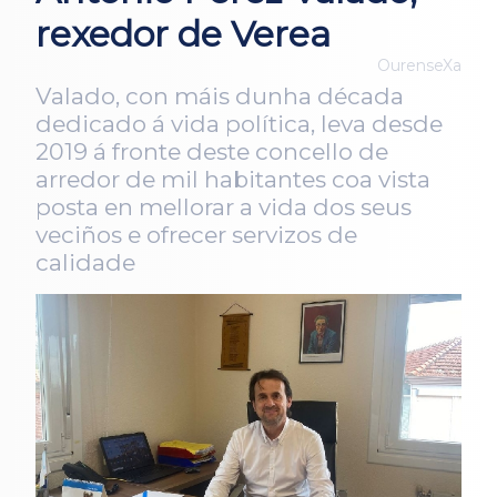
rexedor de Verea
OurenseXa
Valado, con máis dunha década
dedicado á vida política, leva desde
2019 á fronte deste concello de
arredor de mil habitantes coa vista
posta en mellorar a vida dos seus
veciños e ofrecer servizos de
calidade