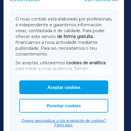
OUTROS PERIÓDICOS
GALICIAXA
O noso contido está elaborado por profesionais,
é independente e garantimos información
LUGOXA
veraz, contrastada e de calidade. Para poder
ofrecer este servizo
de forma gratuíta
,
financiamos a nosa actividade mediante
TERRACHAXA
publicidade. Para iso, necesitamos o teu
consentimento.
SARRIAXA
Se aceptas, utilizaremos
cookies de analítica
para medir a nosa audiencia. Tamén
AMARIÑAXA
utilizaremos
cookies de marketing
para
mostrar publicidade de terceiros.
Aceptar cookies
RIBEIRASACRAXA
Así mesmo, podes personalizar a elección das
cookies que desexas permitir.
ACORUÑAXA
Rexeitar cookies
FERROLXA
Queres personalizar a túa aceptación de cookies?
Faino aquí.