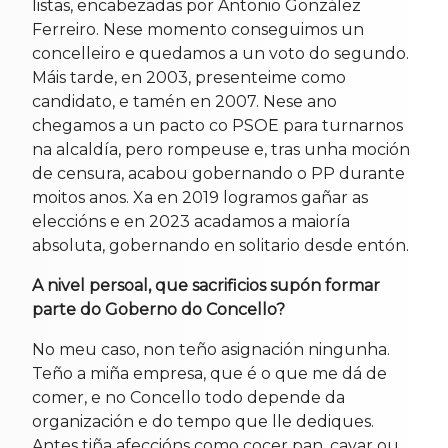
listas, encabezadas por Antonio González
Ferreiro. Nese momento conseguimos un
concelleiro e quedamos a un voto do segundo.
Máis tarde, en 2003, presenteime como
candidato, e tamén en 2007. Nese ano
chegamos a un pacto co PSOE para turnarnos
na alcaldía, pero rompeuse e, tras unha moción
de censura, acabou gobernando o PP durante
moitos anos. Xa en 2019 logramos gañar as
eleccións e en 2023 acadamos a maioría
absoluta, gobernando en solitario desde entón.
A nivel persoal, que sacrificios supón formar
parte do Goberno do Concello?
No meu caso, non teño asignación ningunha.
Teño a miña empresa, que é o que me dá de
comer, e no Concello todo depende da
organización e do tempo que lle dediques.
Antes tiña afeccións como cocer pan, cavar ou