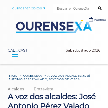
Buscar:
OUTROS PERIÓDICOS
Submi
Axenda
GAL
CAST
Sábado, 8 ago 2026
☰
INICIO
>
OURENSEXA
>
A VOZ DOS ALCALDES: JOSÉ
ANTONIO PÉREZ VALADO, REXEDOR DE VEREA
|
Alcaldes
Entrevista
A voz dos alcaldes: José
Antonio Pérez Valado,