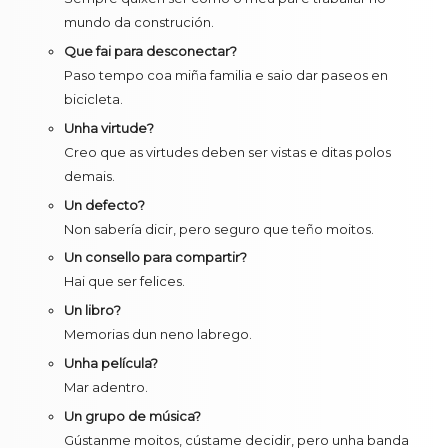
mundo da construción.
Que fai para desconectar?
Paso tempo coa miña familia e saio dar paseos en
bicicleta.
Unha virtude?
Creo que as virtudes deben ser vistas e ditas polos
demais.
Un defecto?
Non sabería dicir, pero seguro que teño moitos.
Un consello para compartir?
Hai que ser felices.
Un libro?
Memorias dun neno labrego.
Unha película?
Mar adentro.
Un grupo de música?
Gústanme moitos, cústame decidir, pero unha banda