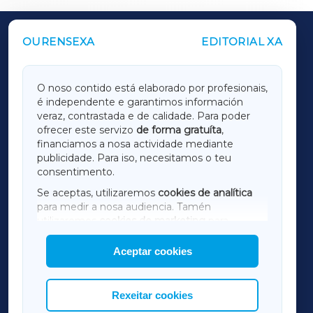
OURENSEXA
EDITORIAL XA
OUTROS PERIÓDICOS
GALICIAXA
O noso contido está elaborado por profesionais,
é independente e garantimos información
LUGOXA
veraz, contrastada e de calidade. Para poder
ofrecer este servizo
de forma gratuíta
,
financiamos a nosa actividade mediante
TERRACHAXA
publicidade. Para iso, necesitamos o teu
consentimento.
SARRIAXA
Se aceptas, utilizaremos
cookies de analítica
para medir a nosa audiencia. Tamén
AMARIÑAXA
utilizaremos
cookies de marketing
para
mostrar publicidade de terceiros.
Aceptar cookies
RIBEIRASACRAXA
Así mesmo, podes personalizar a elección das
cookies que desexas permitir.
ACORUÑAXA
Rexeitar cookies