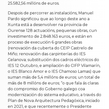
25.582,56 millóns de euros.
Despois de percorrer as instalacións, Manuel
Pardo significou que ao longo deste ano a
Xunta está a desenvolver na provincia de
Ourense 128 actuacións, pequenas obras, cun
investimento de 2.848.163 euros, e están en
proceso de execución 6 grandes obras
(renovación da cuberta do CEIP Castrelo de
Miño; renovación das carpinterías do IES
Celanova; substitución dos cadros eléctricos do
IES 12 Outubro, e ampliación do CIFP Vilamarín,
o IES Blanco Amor e o IES Chamoso Lamas) que
suman máis de 5,4 millóns de euros; un total de
máis de 8 millóns de euros; “o que fala ás claras
do compromiso do Goberno galego coa
modernización do sistema educativo, a través do
Plan de Nova Arquitectura Pedagóxica, iniciado
en 2021, e que recentemente o Presidente