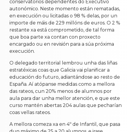
conservatorios dependentes do Executivo
autonómico. Neste momento están rematadas,
en execución ou licitadas o 98 % delas, por un
importe de máis de 229 millóns de euros. O 2 %
restante xa está comprometido, de tal forma
que boa parte xa contan con proxecto
encargado ou en revisión para a súa próxima
execución.
O delegado territorial lembrou unha das liñas
estratéxicas coas que Galicia vai planificar a
educación do futuro, adiantándose ao resto de
España. Aí atópanse medidas como a mellora
das rateos, cun 20% menos de alumnos por
aula para dar unha mellor atención, e que este
curso mantén abertas 204 aulas que pecharían
coas vellas rateos.
A mellora comeza xa en 4º de Infantil, que pasa
dun máximo de 25 a 20 alumnos, e irase