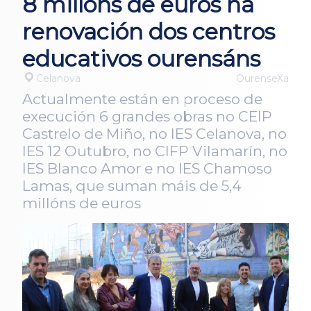
8 millóns de euros na
renovación dos centros
educativos ourensáns
Celanova
OurenseXa
Actualmente están en proceso de
execución 6 grandes obras no CEIP
Castrelo de Miño, no IES Celanova, no
IES 12 Outubro, no CIFP Vilamarín, no
IES Blanco Amor e no IES Chamoso
Lamas, que suman máis de 5,4
millóns de euros