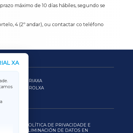
n prazo máximo de 10 días hábiles, segundo se
telo, 4 (2º andar), ou contactar co teléfono
IAL XA
SARRIAXA
ade.
itamos
FERROLXA
a
POLÍTICA DE PRIVACIDADE E
ELIMINACIÓN DE DATOS EN