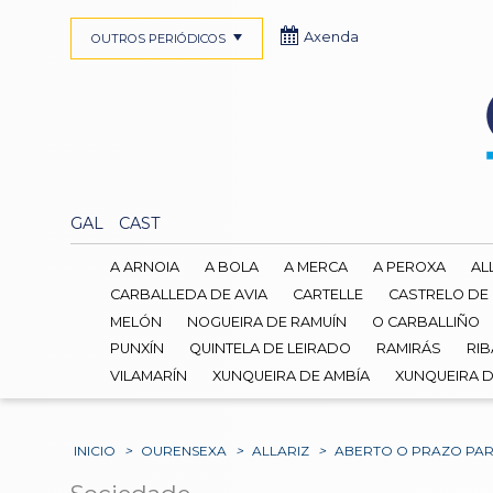
Axenda
OUTROS PERIÓDICOS
GAL
CAST
A ARNOIA
A BOLA
A MERCA
A PEROXA
AL
CARBALLEDA DE AVIA
CARTELLE
CASTRELO DE
MELÓN
NOGUEIRA DE RAMUÍN
O CARBALLIÑO
PUNXÍN
QUINTELA DE LEIRADO
RAMIRÁS
RIB
VILAMARÍN
XUNQUEIRA DE AMBÍA
XUNQUEIRA 
INICIO
>
OURENSEXA
>
ALLARIZ
>
ABERTO O PRAZO PARA