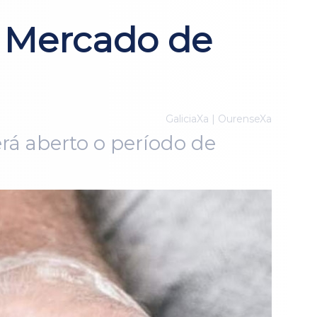
o Mercado de
GaliciaXa | OurenseXa
erá aberto o período de