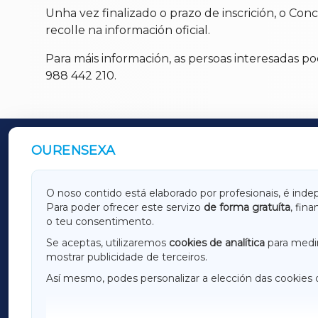
Unha vez finalizado o prazo de inscrición, o Con
recolle na información oficial.
Para máis información, as persoas interesadas p
988 442 210.
OURENSEXA
OUTROS PERIÓDICOS
GALICIAXA
LUGOX
O noso contido está elaborado por profesionais, é inde
Para poder ofrecer este servizo
de forma gratuíta
, fin
AMARIÑAXA
RIBEIR
o teu consentimento.
OURENSEXA
Se aceptas, utilizaremos
cookies de analítica
para medir
mostrar publicidade de terceiros.
Así mesmo, podes personalizar a elección das cookies 
F
I