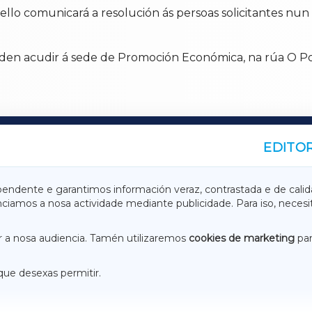
cello comunicará a resolución ás persoas solicitantes nu
oden acudir á sede de Promoción Económica, na rúa O Por
EDITOR
A
TERRACHAXA
pendente e garantimos información veraz, contrastada e de calid
anciamos a nosa actividade mediante publicidade. Para iso, neces
ASACRAXA
ACORUÑAXA
 a nosa audiencia. Tamén utilizaremos
cookies de marketing
par
que desexas permitir.
ACEBOOK
CONTACTO
NSTAGRAM