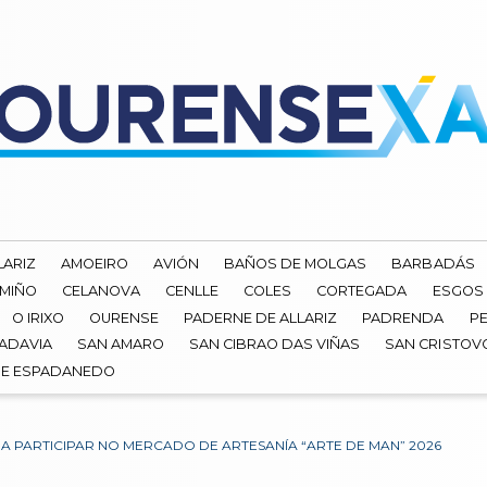
LARIZ
AMOEIRO
AVIÓN
BAÑOS DE MOLGAS
BARBADÁS
 MIÑO
CELANOVA
CENLLE
COLES
CORTEGADA
ESGOS
O IRIXO
OURENSE
PADERNE DE ALLARIZ
PADRENDA
PE
ADAVIA
SAN AMARO
SAN CIBRAO DAS VIÑAS
SAN CRISTOV
DE ESPADANEDO
 PARTICIPAR NO MERCADO DE ARTESANÍA “ARTE DE MAN” 2026