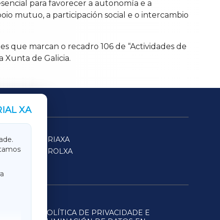
sencial para favorecer a autonomía e a
io mutuo, a participación social e o intercambio
tes que marcan o recadro 106 de “Actividades de
a Xunta de Galicia.
IAL XA
SARRIAXA
ade.
itamos
FERROLXA
a
POLÍTICA DE PRIVACIDADE E