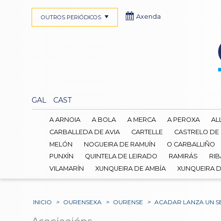
Axenda
OUTROS PERIÓDICOS
GAL
CAST
A ARNOIA
A BOLA
A MERCA
A PEROXA
AL
CARBALLEDA DE AVIA
CARTELLE
CASTRELO DE
MELÓN
NOGUEIRA DE RAMUÍN
O CARBALLIÑO
PUNXÍN
QUINTELA DE LEIRADO
RAMIRÁS
RIB
VILAMARÍN
XUNQUEIRA DE AMBÍA
XUNQUEIRA 
INICIO
>
OURENSEXA
>
OURENSE
>
ACADAR LANZA UN S