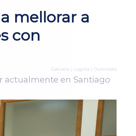
a mellorar a
es con
GaliciaXa | LugoXa | OurenseXa
er actualmente en Santiago