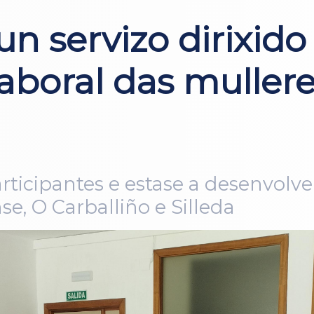
 servizo dirixido 
laboral das muller
rticipantes e estase a desenvolv
e, O Carballiño e Silleda