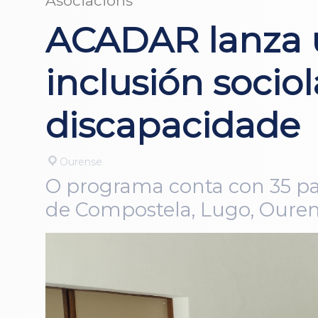
Asociacións
ACADAR lanza un
inclusión socio
discapacidade
Ourense
O programa conta con 35 pa
de Compostela, Lugo, Ourens