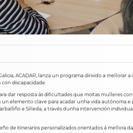
alicia, ACADAR, lanza un programa dirixido a mellorar a 
 con discapacidade.
para dar resposta ás dificultades que moitas mulleres c
n elemento clave para acadar unha vida autónoma e ple
balliño e Silleda, a través dunha intervención individu
eño de itinerarios personalizados orientados á mellora das