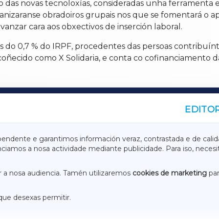
o das novas tecnoloxías, consideradas unha ferramenta e
izaranse obradoiros grupais nos que se fomentará o apo
anzar cara aos obxectivos de inserción laboral.
os do 0,7 % do IRPF, procedentes das persoas contribuín
 coñecido como X Solidaria, e conta co cofinanciamento d
EDITOR
A
TERRACHAXA
pendente e garantimos información veraz, contrastada e de calid
anciamos a nosa actividade mediante publicidade. Para iso, neces
ASACRAXA
ACORUÑAXA
 a nosa audiencia. Tamén utilizaremos
cookies de marketing
par
que desexas permitir.
ACEBOOK
CONTACTO