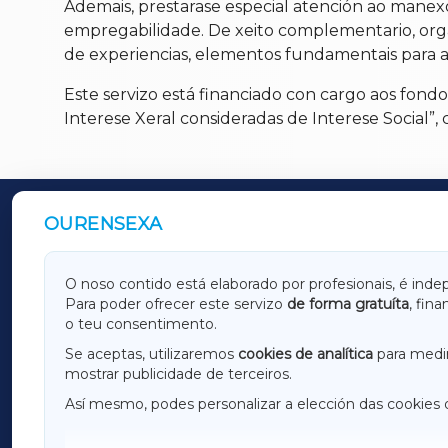
Ademais, prestarase especial atención ao manex
empregabilidade. De xeito complementario, organ
de experiencias, elementos fundamentais para av
Este servizo está financiado con cargo aos fond
Interese Xeral consideradas de Interese Social”,
OURENSEXA
OUTROS PERIÓDICOS
GALICIAXA
LUGOX
O noso contido está elaborado por profesionais, é inde
Para poder ofrecer este servizo
de forma gratuíta
, fin
AMARIÑAXA
RIBEIR
o teu consentimento.
OURENSEXA
Se aceptas, utilizaremos
cookies de analítica
para medir
mostrar publicidade de terceiros.
Así mesmo, podes personalizar a elección das cookies 
F