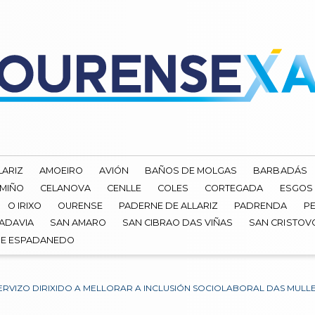
LARIZ
AMOEIRO
AVIÓN
BAÑOS DE MOLGAS
BARBADÁS
 MIÑO
CELANOVA
CENLLE
COLES
CORTEGADA
ESGOS
O IRIXO
OURENSE
PADERNE DE ALLARIZ
PADRENDA
PE
ADAVIA
SAN AMARO
SAN CIBRAO DAS VIÑAS
SAN CRISTOV
DE ESPADANEDO
ERVIZO DIRIXIDO A MELLORAR A INCLUSIÓN SOCIOLABORAL DAS MULL