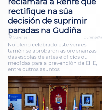
reclamará a Renfe que
rectifique na súa
decisión de suprimir
paradas na Gudiña
Ourense
OurenseXa
No pleno celebrado este venres
tamén se aprobaron as ordenanzas
das escolas de artes e oficios ou
medidas para a prevención da EHE,
entre outros asuntos