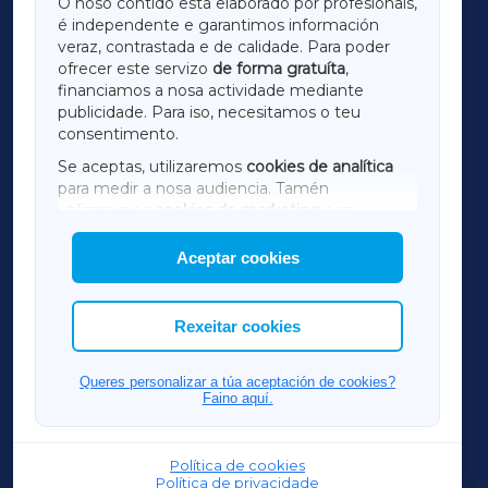
O noso contido está elaborado por profesionais,
é independente e garantimos información
LUGOXA
veraz, contrastada e de calidade. Para poder
ofrecer este servizo
de forma gratuíta
,
financiamos a nosa actividade mediante
TERRACHAXA
publicidade. Para iso, necesitamos o teu
consentimento.
SARRIAXA
Se aceptas, utilizaremos
cookies de analítica
para medir a nosa audiencia. Tamén
AMARIÑAXA
utilizaremos
cookies de marketing
para
mostrar publicidade de terceiros.
Aceptar cookies
RIBEIRASACRAXA
Así mesmo, podes personalizar a elección das
cookies que desexas permitir.
ACORUÑAXA
Rexeitar cookies
FERROLXA
Queres personalizar a túa aceptación de cookies?
Faino aquí.
OURENSEXA
Política de cookies
Política de privacidade