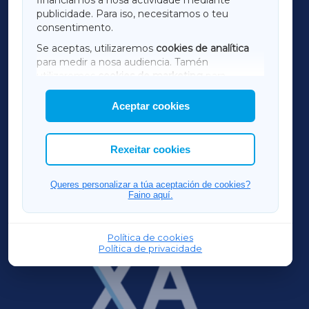
financiamos a nosa actividade mediante
TERRACHAXA
publicidade. Para iso, necesitamos o teu
consentimento.
SARRIAXA
Se aceptas, utilizaremos
cookies de analítica
para medir a nosa audiencia. Tamén
AMARIÑAXA
utilizaremos
cookies de marketing
para
mostrar publicidade de terceiros.
Aceptar cookies
RIBEIRASACRAXA
Así mesmo, podes personalizar a elección das
cookies que desexas permitir.
ACORUÑAXA
Rexeitar cookies
FERROLXA
Queres personalizar a túa aceptación de cookies?
Faino aquí.
OURENSEXA
Política de cookies
Política de privacidade