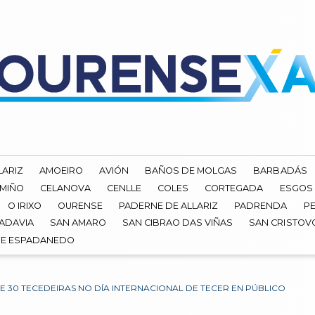
LARIZ
AMOEIRO
AVIÓN
BAÑOS DE MOLGAS
BARBADÁS
 MIÑO
CELANOVA
CENLLE
COLES
CORTEGADA
ESGOS
O IRIXO
OURENSE
PADERNE DE ALLARIZ
PADRENDA
PE
ADAVIA
SAN AMARO
SAN CIBRAO DAS VIÑAS
SAN CRISTOV
DE ESPADANEDO
DE 30 TECEDEIRAS NO DÍA INTERNACIONAL DE TECER EN PÚBLICO