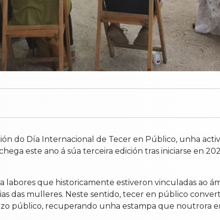
ón do Día Internacional de Tecer en Público, unha acti
ega este ano á súa terceira edición tras iniciarse en 202
úa labores que historicamente estiveron vinculadas ao á
ropias das mulleres. Neste sentido, tecer en público co
zo público, recuperando unha estampa que noutrora era