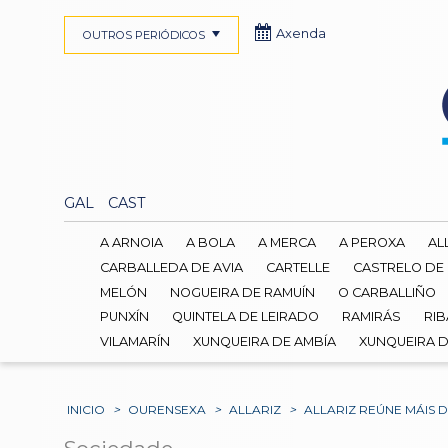
Axenda
OUTROS PERIÓDICOS
GAL
CAST
A ARNOIA
A BOLA
A MERCA
A PEROXA
AL
CARBALLEDA DE AVIA
CARTELLE
CASTRELO DE
MELÓN
NOGUEIRA DE RAMUÍN
O CARBALLIÑO
PUNXÍN
QUINTELA DE LEIRADO
RAMIRÁS
RIB
VILAMARÍN
XUNQUEIRA DE AMBÍA
XUNQUEIRA 
INICIO
>
OURENSEXA
>
ALLARIZ
>
ALLARIZ REÚNE MÁIS 