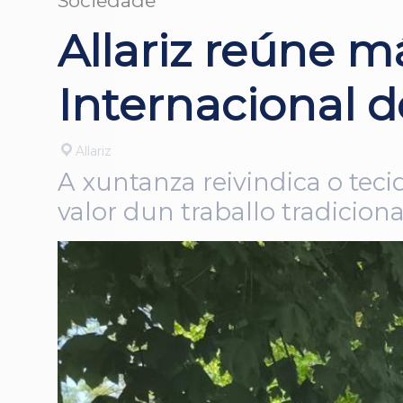
Sociedade
Allariz reúne m
Internacional d
Allariz
A xuntanza reivindica o tec
valor dun traballo tradicio