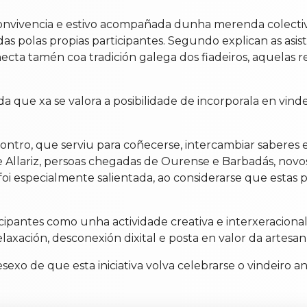
nvivencia e estivo acompañada dunha merenda colectiva
das polas propias participantes. Segundo explican as as
cta tamén coa tradición galega dos fiadeiros, aquelas re
a que xa se valora a posibilidade de incorporala en vinde
ncontro, que serviu para coñecerse, intercambiar saberes
de Allariz, persoas chegadas de Ourense e Barbadás, novo
 foi especialmente salientada, ao considerarse que estas p
cipantes como unha actividade creativa e interxeracional
axación, desconexión dixital e posta en valor da artesan
xo de que esta iniciativa volva celebrarse o vindeiro ano