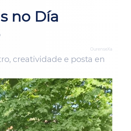
as no Día
o
OurenseXa
o, creatividade e posta en