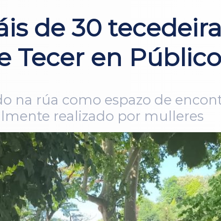
áis de 30 tecedeir
e Tecer en Públic
ido na rúa como espazo de encontr
nalmente realizado por mulleres