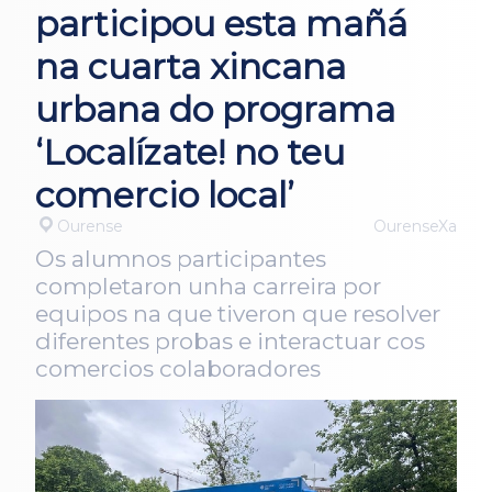
participou esta mañá
na cuarta xincana
urbana do programa
‘Localízate! no teu
comercio local’
Ourense
OurenseXa
Os alumnos participantes
completaron unha carreira por
equipos na que tiveron que resolver
diferentes probas e interactuar cos
comercios colaboradores