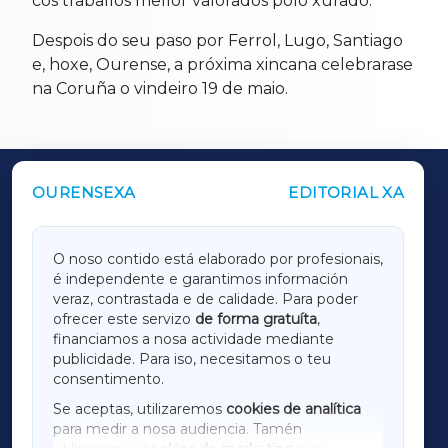
cos traballos mellor valorados polo xurado.
Despois do seu paso por Ferrol, Lugo, Santiago
e, hoxe, Ourense, a próxima xincana celebrarase
na Coruña o vindeiro 19 de maio.
OURENSEXA
EDITORIAL XA
OUTROS PERIÓDICOS
GALICIAXA
O noso contido está elaborado por profesionais,
é independente e garantimos información
LUGOXA
veraz, contrastada e de calidade. Para poder
ofrecer este servizo
de forma gratuíta
,
financiamos a nosa actividade mediante
TERRACHAXA
publicidade. Para iso, necesitamos o teu
consentimento.
SARRIAXA
Se aceptas, utilizaremos
cookies de analítica
para medir a nosa audiencia. Tamén
AMARIÑAXA