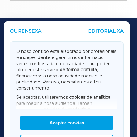
OURENSEXA
EDITORIAL XA
OUTROS PERIÓDICOS
GALICIAXA
O noso contido está elaborado por profesionais,
é independente e garantimos información
LUGOXA
veraz, contrastada e de calidade. Para poder
ofrecer este servizo
de forma gratuíta
,
financiamos a nosa actividade mediante
TERRACHAXA
publicidade. Para iso, necesitamos o teu
consentimento.
SARRIAXA
Se aceptas, utilizaremos
cookies de analítica
para medir a nosa audiencia. Tamén
AMARIÑAXA
utilizaremos
cookies de marketing
para
mostrar publicidade de terceiros.
Aceptar cookies
RIBEIRASACRAXA
Así mesmo, podes personalizar a elección das
cookies que desexas permitir.