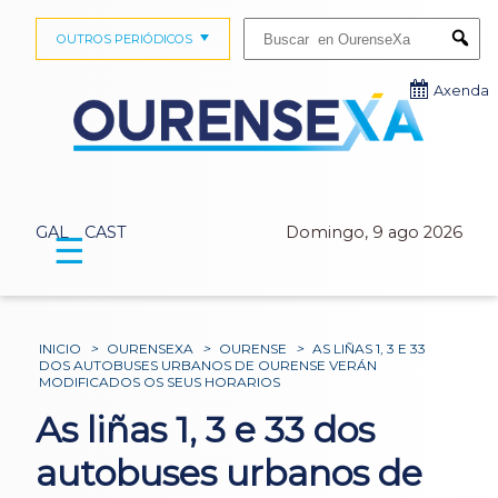
Buscar:
OUTROS PERIÓDICOS
Submi
Axenda
GAL
CAST
Domingo, 9 ago 2026
☰
INICIO
>
OURENSEXA
>
OURENSE
>
AS LIÑAS 1, 3 E 33
DOS AUTOBUSES URBANOS DE OURENSE VERÁN
MODIFICADOS OS SEUS HORARIOS
As liñas 1, 3 e 33 dos
autobuses urbanos de