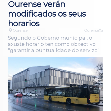
Ourense verán
modificados os seus
horarios
Ourense
OurenseXa
Segundo o Goberno municipal, o
axuste horario ten como obxectivo
“garantir a puntualidade do servizo”