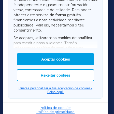
é independente e garantimos información
LUGOXA
veraz, contrastada e de calidade. Para poder
ofrecer este servizo
de forma gratuíta
,
financiamos a nosa actividade mediante
TERRACHAXA
publicidade. Para iso, necesitamos o teu
consentimento.
SARRIAXA
Se aceptas, utilizaremos
cookies de analítica
para medir a nosa audiencia. Tamén
AMARIÑAXA
utilizaremos
cookies de marketing
para
mostrar publicidade de terceiros.
Aceptar cookies
RIBEIRASACRAXA
Así mesmo, podes personalizar a elección das
cookies que desexas permitir.
ACORUÑAXA
Rexeitar cookies
FERROLXA
Queres personalizar a túa aceptación de cookies?
Faino aquí.
OURENSEXA
Política de cookies
Política de privacidade