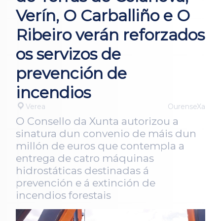
Verín, O Carballiño e O
Ribeiro verán reforzados
os servizos de
prevención de
incendios
Verea
OurenseXa
O Consello da Xunta autorizou a
sinatura dun convenio de máis dun
millón de euros que contempla a
entrega de catro máquinas
hidrostáticas destinadas á
prevención e á extinción de
incendios forestais