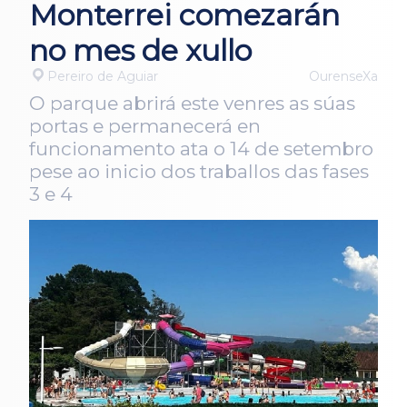
Monterrei comezarán
no mes de xullo
Pereiro de Aguiar
OurenseXa
O parque abrirá este venres as súas
portas e permanecerá en
funcionamento ata o 14 de setembro
pese ao inicio dos traballos das fases
3 e 4