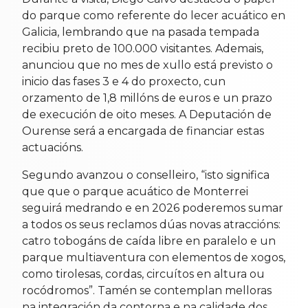
do parque como referente do lecer acuático en
Galicia, lembrando que na pasada tempada
recibiu preto de 100.000 visitantes. Ademais,
anunciou que no mes de xullo está previsto o
inicio das fases 3 e 4 do proxecto, cun
orzamento de 1,8 millóns de euros e un prazo
de execución de oito meses. A Deputación de
Ourense será a encargada de financiar estas
actuacións.
Segundo avanzou o conselleiro, “isto significa
que que o parque acuático de Monterrei
seguirá medrando e en 2026 poderemos sumar
a todos os seus reclamos dúas novas atraccións:
catro tobogáns de caída libre en paralelo e un
parque multiaventura con elementos de xogos,
como tirolesas, cordas, circuítos en altura ou
rocódromos”. Tamén se contemplan melloras
na integración da contorna e na calidade dos