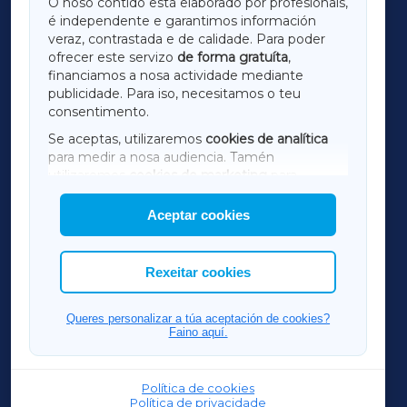
O noso contido está elaborado por profesionais,
é independente e garantimos información
LUGOXA
veraz, contrastada e de calidade. Para poder
ofrecer este servizo
de forma gratuíta
,
financiamos a nosa actividade mediante
TERRACHAXA
publicidade. Para iso, necesitamos o teu
consentimento.
SARRIAXA
Se aceptas, utilizaremos
cookies de analítica
para medir a nosa audiencia. Tamén
AMARIÑAXA
utilizaremos
cookies de marketing
para
mostrar publicidade de terceiros.
Aceptar cookies
RIBEIRASACRAXA
Así mesmo, podes personalizar a elección das
cookies que desexas permitir.
ACORUÑAXA
Rexeitar cookies
FERROLXA
Queres personalizar a túa aceptación de cookies?
Faino aquí.
OURENSEXA
Política de cookies
Política de privacidade