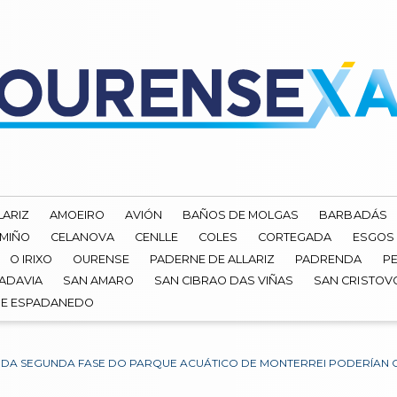
LARIZ
AMOEIRO
AVIÓN
BAÑOS DE MOLGAS
BARBADÁS
 MIÑO
CELANOVA
CENLLE
COLES
CORTEGADA
ESGOS
O IRIXO
OURENSE
PADERNE DE ALLARIZ
PADRENDA
PE
ADAVIA
SAN AMARO
SAN CIBRAO DAS VIÑAS
SAN CRISTOV
DE ESPADANEDO
 DA SEGUNDA FASE DO PARQUE ACUÁTICO DE MONTERREI PODERÍAN C