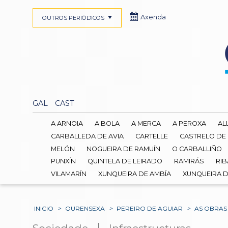
Axenda
OUTROS PERIÓDICOS
GAL
CAST
A ARNOIA
A BOLA
A MERCA
A PEROXA
AL
CARBALLEDA DE AVIA
CARTELLE
CASTRELO DE
MELÓN
NOGUEIRA DE RAMUÍN
O CARBALLIÑO
PUNXÍN
QUINTELA DE LEIRADO
RAMIRÁS
RIB
VILAMARÍN
XUNQUEIRA DE AMBÍA
XUNQUEIRA 
INICIO
>
OURENSEXA
>
PEREIRO DE AGUIAR
>
AS OBRAS
|