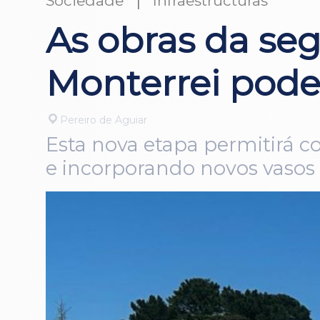
Sociedade
Infraestructuras
As obras da se
Monterrei pode
Pereiro de Aguiar
Esta nova etapa permitirá c
e incorporando novos vasos