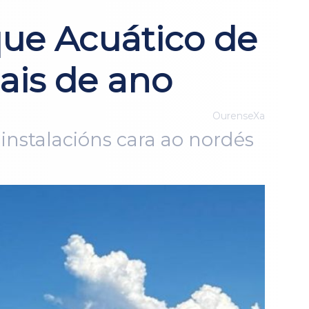
que Acuático de
ais de ano
OurenseXa
instalacións cara ao nordés