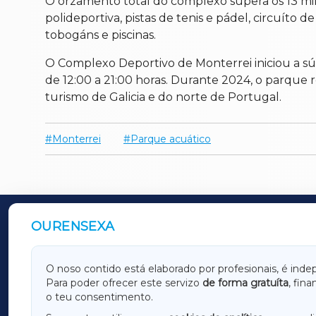
O orzamento total do complexo supera os 13 mil
polideportiva, pistas de tenis e pádel, circuíto de
tobogáns e piscinas.
O Complexo Deportivo de Monterrei iniciou a s
de 12:00 a 21:00 horas. Durante 2024, o parque r
turismo de Galicia e do norte de Portugal.
Monterrei
Parque acuático
OURENSEXA
OUTROS PERIÓDICOS
GALICIAXA
LUGOX
O noso contido está elaborado por profesionais, é inde
Para poder ofrecer este servizo
de forma gratuíta
, fin
AMARIÑAXA
RIBEIR
o teu consentimento.
OURENSEXA