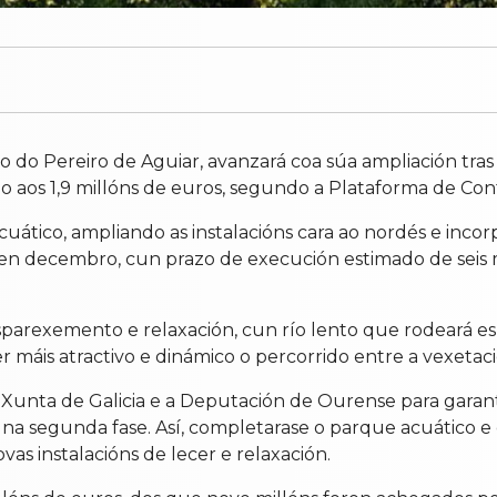
do Pereiro de Aguiar, avanzará coa súa ampliación tras s
aos 1,9 millóns de euros, segundo a Plataforma de Contr
uático, ampliando as instalacións cara ao nordés e inco
 en decembro, cun prazo de execución estimado de seis 
parexemento e relaxación, cun río lento que rodeará es
 máis atractivo e dinámico o percorrido entre a vexetaci
 Xunta de Galicia e a Deputación de Ourense para garant
s na segunda fase. Así, completarase o parque acuático 
as instalacións de lecer e relaxación.