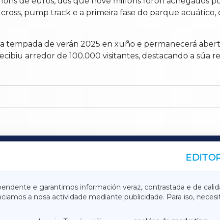
lóns de euros, dos que nove millóns foron achegados po
 cross, pump track e a primeira fase do parque acuático, qu
úa tempada de verán 2025 en xuño e permanecerá aberto
ecibiu arredor de 100.000 visitantes, destacando a súa r
EDITOR
A
TERRACHAXA
pendente e garantimos información veraz, contrastada e de calid
anciamos a nosa actividade mediante publicidade. Para iso, neces
ASACRAXA
ACORUÑAXA