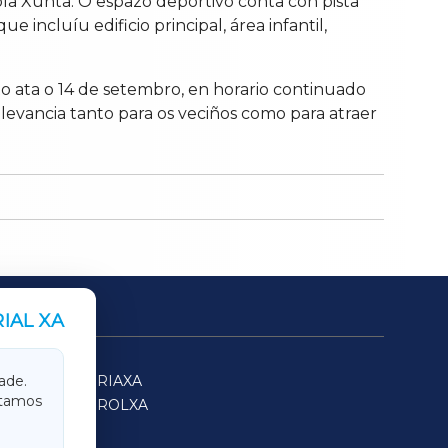
la Xunta. O espazo deportivo conta con pista
e incluíu edificio principal, área infantil,
 ata o 14 de setembro, en horario continuado
elevancia tanto para os veciños como para atraer
IAL XA
SARRIAXA
ade.
itamos
FERROLXA