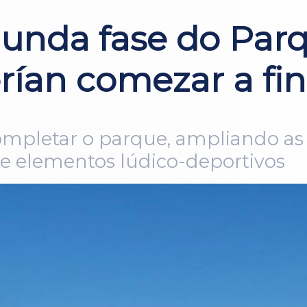
gunda fase do Par
rían comezar a fin
ompletar o parque, ampliando as 
 e elementos lúdico-deportivos