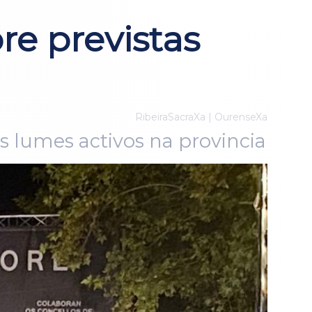
re previstas
RibeiraSacraXa | OurenseXa
s lumes activos na provincia