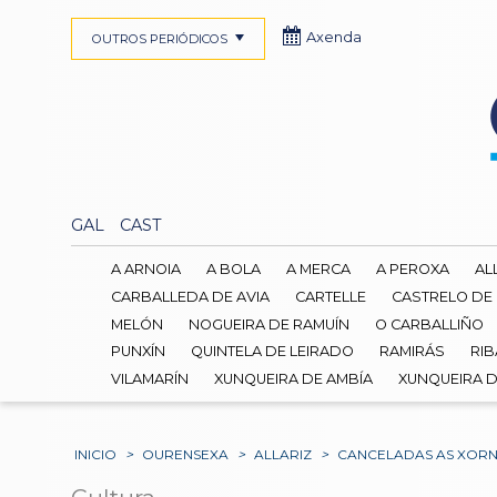
Axenda
OUTROS PERIÓDICOS
GAL
CAST
A ARNOIA
A BOLA
A MERCA
A PEROXA
AL
CARBALLEDA DE AVIA
CARTELLE
CASTRELO DE
MELÓN
NOGUEIRA DE RAMUÍN
O CARBALLIÑO
PUNXÍN
QUINTELA DE LEIRADO
RAMIRÁS
RIB
VILAMARÍN
XUNQUEIRA DE AMBÍA
XUNQUEIRA 
INICIO
>
OURENSEXA
>
ALLARIZ
>
CANCELADAS AS XORN