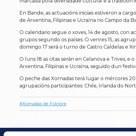
marcada pola diversidade cultural e a tradición
En Bande, as actuacións iniciais estiveron a car
de Arxentina, Filipinas e Ucraína no Campo da Ba
O calendario segue o xoves, 14 de agosto, con
grupos segundo os países. O venres 15, as agrup
domingo 17 será o turno de Castro Caldelas e Xi
O luns 18 as citas serán en Celanova e Trives, e 
Arxentina, Filipinas e Ucraína, seguido dun festi
O peche das Xornadas terá lugar o mércores 20 
agrupacións participantes: Chile, Irlanda do Norte
Xornadas de Folclore