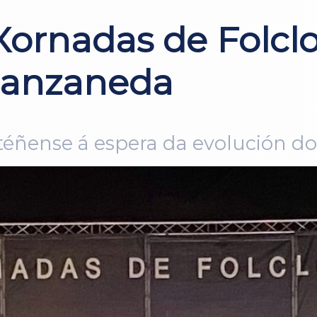
ornadas de Folclo
Manzaneda
éñense á espera da evolución do