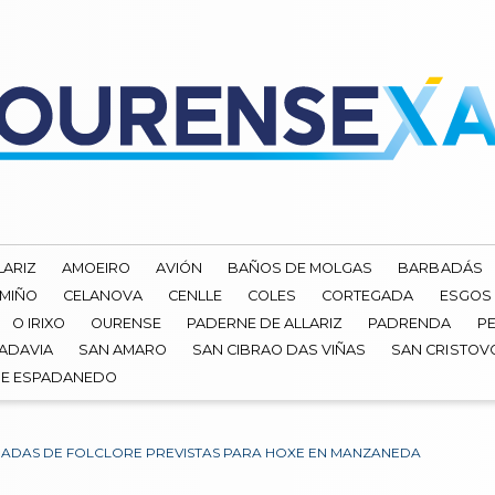
LARIZ
AMOEIRO
AVIÓN
BAÑOS DE MOLGAS
BARBADÁS
 MIÑO
CELANOVA
CENLLE
COLES
CORTEGADA
ESGOS
O IRIXO
OURENSE
PADERNE DE ALLARIZ
PADRENDA
PE
ADAVIA
SAN AMARO
SAN CIBRAO DAS VIÑAS
SAN CRISTOV
DE ESPADANEDO
ADAS DE FOLCLORE PREVISTAS PARA HOXE EN MANZANEDA