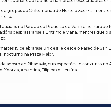
 internacional, que reuniu a numerosos espectadores en 
go de grupos de Chile, Irlanda do Norte e Xeorxia, mentre
rreira.
 actuacións no Parque da Preguiza de Verín e no Parque
acións desprazaranse a Entrimo e Viana, mentres que o 
nzo.
o martes 19 celebrarase un desfile desde o Paseo de San L
val nocturno na Praza Maior.
de agosto en Ribadavia, cun espectáculo conxunto no Au
, Xeorxia, Arxentina, Filipinas e Ucraína.