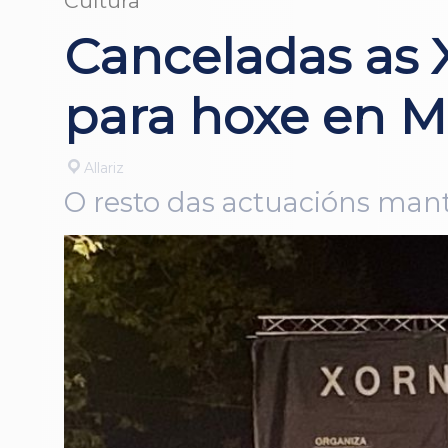
Cultura
Canceladas as X
para hoxe en 
Allariz
O resto das actuacións mant