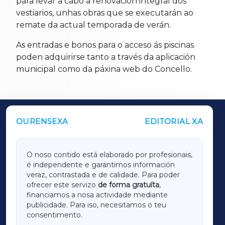
para levar a cabo a renovación integral dos
vestiarios, unhas obras que se executarán ao
remate da actual temporada de verán.
As entradas e bonos para o acceso ás piscinas
poden adquirirse tanto a través da aplicación
municipal como da páxina web do Concello.
OURENSEXA
EDITORIAL XA
OUTROS PERIÓDICOS
GALICIAXA
O noso contido está elaborado por profesionais,
é independente e garantimos información
LUGOXA
veraz, contrastada e de calidade. Para poder
ofrecer este servizo
de forma gratuíta
,
financiamos a nosa actividade mediante
TERRACHAXA
publicidade. Para iso, necesitamos o teu
consentimento.
SARRIAXA