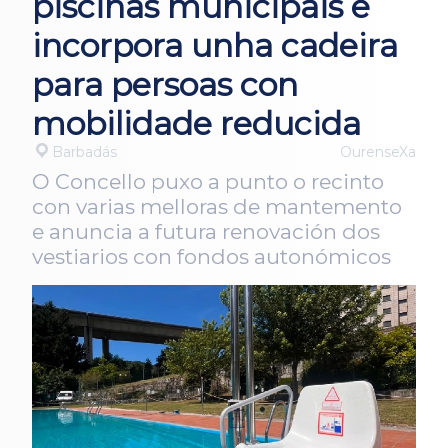
piscinas municipais e
incorpora unha cadeira
para persoas con
mobilidade reducida
Barbadás
OurenseXa
O Concello puxo a punto o recinto
con varias melloras de mantemento
e anuncia a futura renovación dos
vestiarios con fondos autonómicos