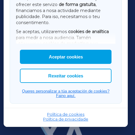
ofrecer este servizo
de forma gratuíta
,
financiamos a nosa actividade mediante
TERRACHAXA
publicidade. Para iso, necesitamos o teu
consentimento.
SARRIAXA
Se aceptas, utilizaremos
cookies de analítica
para medir a nosa audiencia. Tamén
AMARIÑAXA
utilizaremos
cookies de marketing
para
mostrar publicidade de terceiros.
Aceptar cookies
RIBEIRASACRAXA
Así mesmo, podes personalizar a elección das
cookies que desexas permitir.
ACORUÑAXA
Rexeitar cookies
FERROLXA
Queres personalizar a túa aceptación de cookies?
Faino aquí.
OURENSEXA
Política de cookies
Política de privacidade