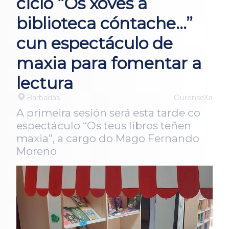
ciclo “Os xoves a
biblioteca cóntache…”
cun espectáculo de
maxia para fomentar a
lectura
Barbadás
OurenseXa
A primeira sesión será esta tarde co
espectáculo “Os teus libros teñen
maxia”, a cargo do Mago Fernando
Moreno