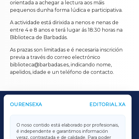
orientada a achegar a lectura aos máis
pequenos dunha forma lúdica e participativa.
A actividade está dirixida a nenos e nenas de
entre 4 e 8 anos e terá lugar ás 18:30 horas na
Biblioteca de Barbadás.
As prazas son limitadas e é necesaria inscrición
previa a través do correo electrónico
biblioteca@barbadas.es, indicando nome,
apelidos, idade e un teléfono de contacto.
OURENSEXA
EDITORIAL XA
OUTROS PERIÓDICOS
GALICIAXA
O noso contido está elaborado por profesionais,
é independente e garantimos información
LUGOXA
veraz, contrastada e de calidade. Para poder