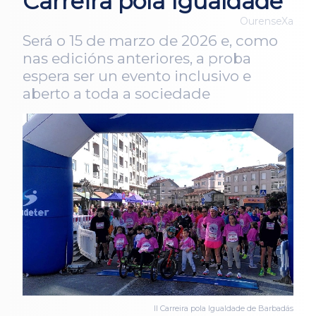
Carreira pola Igualdade
OurenseXa
Será o 15 de marzo de 2026 e, como
nas edicións anteriores, a proba
espera ser un evento inclusivo e
aberto a toda a sociedade
II Carreira pola Igualdade de Barbadás