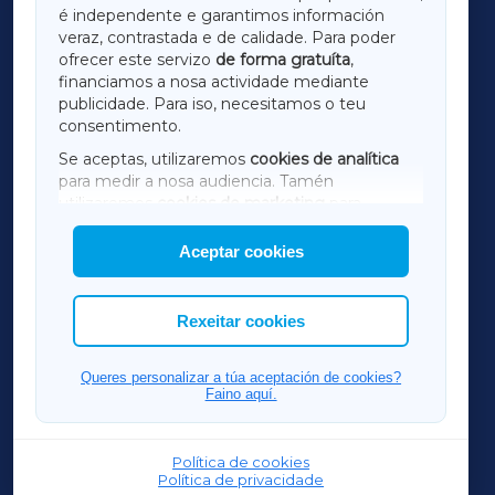
é independente e garantimos información
LUGOXA
veraz, contrastada e de calidade. Para poder
ofrecer este servizo
de forma gratuíta
,
financiamos a nosa actividade mediante
TERRACHAXA
publicidade. Para iso, necesitamos o teu
consentimento.
SARRIAXA
Se aceptas, utilizaremos
cookies de analítica
para medir a nosa audiencia. Tamén
AMARIÑAXA
utilizaremos
cookies de marketing
para
mostrar publicidade de terceiros.
Aceptar cookies
RIBEIRASACRAXA
Así mesmo, podes personalizar a elección das
cookies que desexas permitir.
ACORUÑAXA
Rexeitar cookies
FERROLXA
Queres personalizar a túa aceptación de cookies?
Faino aquí.
OURENSEXA
Política de cookies
Política de privacidade