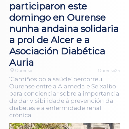
participaron este
domingo en Ourense
nunha andaina solidaria
a prol de Alcer e a
Asociación Diabética
Auria
Ourense
OurenseXa
'Camiños pola saúde' percorreu
Ourense entre a Alameda e Seixalbo
para concienciar sobre a importancia
de dar visibilidade á prevención da
diabetes e a enfermidade renal
crónica