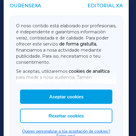
OURENSEXA
EDITORIAL XA
OUTROS PERIÓDICOS
GALICIAXA
O noso contido está elaborado por profesionais,
é independente e garantimos información
LUGOXA
veraz, contrastada e de calidade. Para poder
ofrecer este servizo
de forma gratuíta
,
financiamos a nosa actividade mediante
TERRACHAXA
publicidade. Para iso, necesitamos o teu
consentimento.
SARRIAXA
Se aceptas, utilizaremos
cookies de analítica
para medir a nosa audiencia. Tamén
AMARIÑAXA
utilizaremos
cookies de marketing
para
mostrar publicidade de terceiros.
Aceptar cookies
RIBEIRASACRAXA
Así mesmo, podes personalizar a elección das
cookies que desexas permitir.
ACORUÑAXA
Rexeitar cookies
FERROLXA
Queres personalizar a túa aceptación de cookies?
Faino aquí.