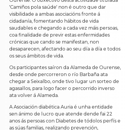
Ourense. O obxectivo desta actividade titulada
'Camiños pola saúde' non é outro que dar
visibilidade a ambas asociacións fronte á
cidadanía, fomentando hábitos de vida
saudables e chegando a cada vez máis persoas,
coa finalidade de previr estas enfermidades
crónicas que cando se manifestan, non
desaparecen, afectando ao seu día a día e todos
os seus ámbitos de vida.
Os participantes saíron da Alameda de Ourense,
desde onde percorreron o río Barbaña ata
chegar a Seixalbo, onde tivo lugar un sorteo de
agasallos, para logo facer o percorrido inverso
ata volver á Alameda.
A Asociación diabética Auria é unha entidade
sen ánimo de lucro que atende dende fai 22
anos ás persoas con Diabetes de tódolos perfís e
as súas familias, realizando prevención,