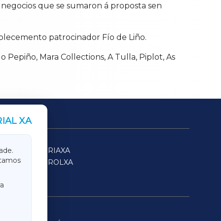
s negocios que se sumaron á proposta sen
ablecemento patrocinador Fío de Liño.
o Pepiño, Mara Collections, A Tulla, Piplot, As
IAL XA
SARRIAXA
ade.
itamos
FERROLXA
a