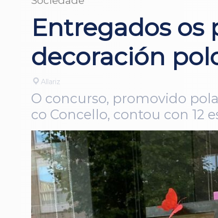
Sociedade
Entregados os 
decoración polo
Allariz
O concurso, promovido pola 
co Concello, contou con 12 