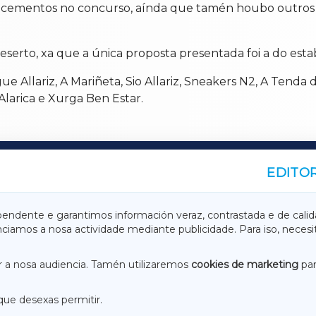
ablecementos no concurso, aínda que tamén houbo outro
eserto, xa que a única proposta presentada foi a do est
e Allariz, A Mariñeta, Sio Allariz, Sneakers N2, A Tenda d
larica e Xurga Ben Estar.
EDITOR
A
TERRACHAXA
pendente e garantimos información veraz, contrastada e de calid
anciamos a nosa actividade mediante publicidade. Para iso, neces
ASACRAXA
ACORUÑAXA
 a nosa audiencia. Tamén utilizaremos
cookies de marketing
par
que desexas permitir.