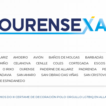
LARIZ
AMOEIRO
AVIÓN
BAÑOS DE MOLGAS
BARBADÁS
 MIÑO
CELANOVA
CENLLE
COLES
CORTEGADA
ESGOS
O IRIXO
OURENSE
PADERNE DE ALLARIZ
PADRENDA
PE
ADAVIA
SAN AMARO
SAN CIBRAO DAS VIÑAS
SAN CRISTOV
DE ESPADANEDO
IOS DO III CERTAME DE DECORACIÓN POLO ORGULLO LGTBIQ EN ALL