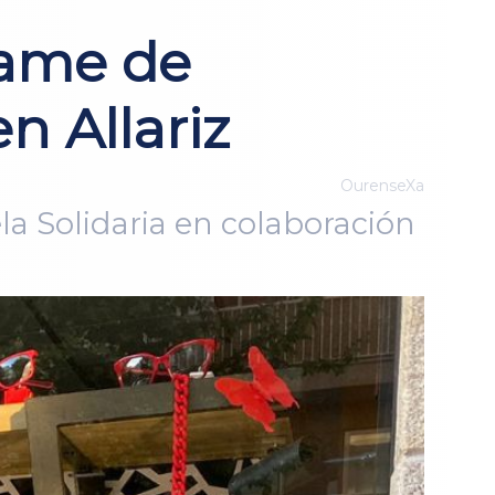
tame de
n Allariz
OurenseXa
a Solidaria en colaboración