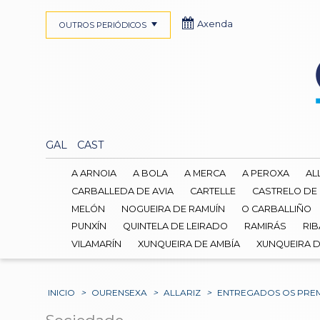
Axenda
OUTROS PERIÓDICOS
GAL
CAST
A ARNOIA
A BOLA
A MERCA
A PEROXA
AL
CARBALLEDA DE AVIA
CARTELLE
CASTRELO DE
MELÓN
NOGUEIRA DE RAMUÍN
O CARBALLIÑO
PUNXÍN
QUINTELA DE LEIRADO
RAMIRÁS
RIB
VILAMARÍN
XUNQUEIRA DE AMBÍA
XUNQUEIRA 
INICIO
>
OURENSEXA
>
ALLARIZ
>
ENTREGADOS OS PREM