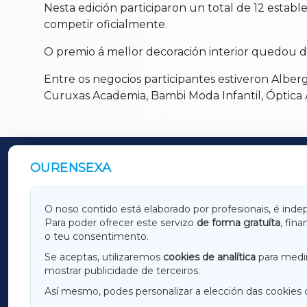
Nesta edición participaron un total de 12 est
competir oficialmente.
O premio á mellor decoración interior quedou d
Entre os negocios participantes estiveron Albergu
Curuxas Academia, Bambi Moda Infantil, Óptica A
OURENSEXA
OUTROS PERIÓDICOS
GALICIAXA
LUGOX
O noso contido está elaborado por profesionais, é inde
Para poder ofrecer este servizo
de forma gratuíta
, fin
AMARIÑAXA
RIBEIR
o teu consentimento.
OURENSEXA
Se aceptas, utilizaremos
cookies de analítica
para medir
mostrar publicidade de terceiros.
Así mesmo, podes personalizar a elección das cookies 