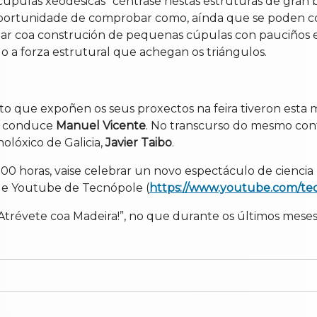
 cúpulas xeodésicas” céntrase nestas estruturas de gran 
portunidade de comprobar como, aínda que se poden cons
gozar coa construción de pequenas cúpulas con pauciños 
 a forza estrutural que achegan os triángulos.
 que expoñen os seus proxectos na feira tiveron esta mañ
ue conduce
Manuel Vicente
. No transcurso do mesmo cont
olóxico de Galicia,
Javier Taibo
.
2:00 horas, vaise celebrar un novo espectáculo de cienc
 de Youtube de Tecnópole (
https://www.youtube.com/te
o “Atrévete coa Madeira!”, no que durante os últimos mese