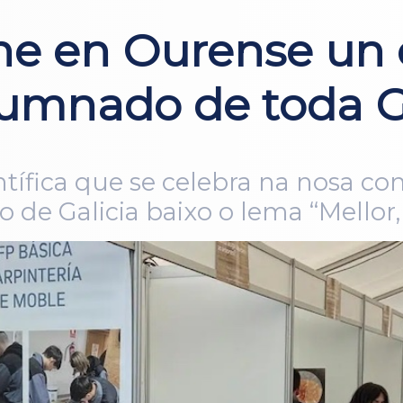
úne en Ourense un
lumnado de toda G
ientífica que se celebra na nosa 
de Galicia baixo o lema “Mellor,