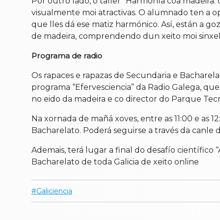
Por outro lado, o taller “Harmonía coa madeira:
visualmente moi atractivas. O alumnado ten a o
que lles dá ese matiz harmónico. Así, están a 
de madeira, comprendendo dun xeito moi sinxelo
Programa de radio
Os rapaces e rapazas de Secundaria e Bacharelato
programa “Efervesciencia” da Radio Galega, q
no eido da madeira e co director do Parque Tecn
Na xornada de mañá xoves, entre as 11:00 e as 1
Bacharelato. Poderá seguirse a través da canle
Ademais, terá lugar a final do desafío científic
Bacharelato de toda Galicia de xeito online
Galiciencia