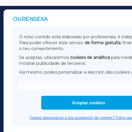
OURENSEXA
OUTROS PERIÓDICOS
GALICIAXA
LUGOX
O noso contido está elaborado por profesionais, é inde
Para poder ofrecer este servizo
de forma gratuíta
, fin
AMARIÑAXA
RIBEIR
o teu consentimento.
OURENSEXA
Se aceptas, utilizaremos
cookies de analítica
para medir
mostrar publicidade de terceiros.
Así mesmo, podes personalizar a elección das cookies 
F
I
H
Aceptar cookies
Queres personalizar a túa aceptación de cookies? Faino aqu