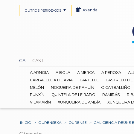
Axenda
OUTROS PERIÓDICOS
GAL
CAST
A ARNOIA
A BOLA
A MERCA
A PEROXA
AL
CARBALLEDA DE AVIA
CARTELLE
CASTRELO DE
MELÓN
NOGUEIRA DE RAMUÍN
O CARBALLIÑO
PUNXÍN
QUINTELA DE LEIRADO
RAMIRÁS
RIB
VILAMARÍN
XUNQUEIRA DE AMBÍA
XUNQUEIRA 
INICIO
>
OURENSEXA
>
OURENSE
>
GALICIENCIA REÚNE