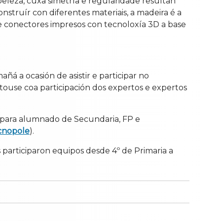
beleza, cuxa simetría e regularidade resultan
truír con diferentes materiais, a madeira é a
e conectores impresos con tecnoloxía 3D a base
á a ocasión de asistir e participar no
ouse coa participación dos expertos e expertos
ia para alumnado de Secundaria, FP e
cnopole
).
s participaron equipos desde 4º de Primaria a