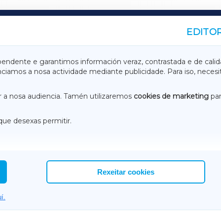
EDITOR
A
TERRACHAXA
pendente e garantimos información veraz, contrastada e de calid
anciamos a nosa actividade mediante publicidade. Para iso, neces
ASACRAXA
ACORUÑAXA
 a nosa audiencia. Tamén utilizaremos
cookies de marketing
par
que desexas permitir.
ACEBOOK
CONTACTO
NSTAGRAM
EMEROTECA
Rexeitar cookies
í.