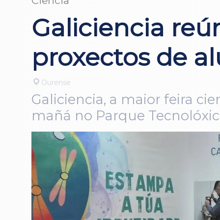
Ciencia
Galiciencia re
proxectos de a
Ourense
Galiciencia, a maior feira c
mañá no Parque Tecnolóxico 