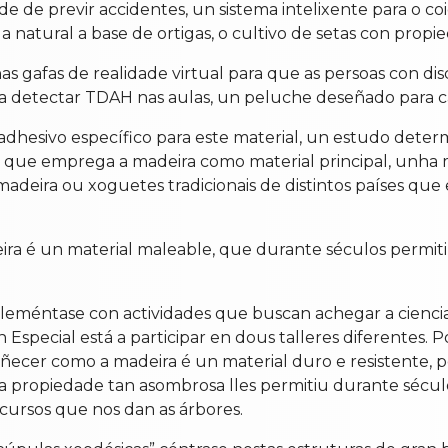
ade de previr accidentes, un sistema intelixente para o c
a natural a base de ortigas, o cultivo de setas con prop
 gafas de realidade virtual para que as persoas con dis
ara detectar TDAH nas aulas, un peluche deseñado para 
dhesivo específico para este material, un estudo determ
a que emprega a madeira como material principal, unha m
 madeira ou xoguetes tradicionais de distintos países q
ra é un material maleable, que durante séculos permiti
eméntase con actividades que buscan achegar a ciencia 
Especial está a participar en dous talleres diferentes. 
oñecer como a madeira é un material duro e resistente, 
a propiedade tan asombrosa lles permitiu durante séculos 
cursos que nos dan as árbores.