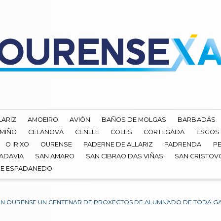
LARIZ
AMOEIRO
AVIÓN
BAÑOS DE MOLGAS
BARBADÁS
 MIÑO
CELANOVA
CENLLE
COLES
CORTEGADA
ESGOS
O IRIXO
OURENSE
PADERNE DE ALLARIZ
PADRENDA
PE
ADAVIA
SAN AMARO
SAN CIBRAO DAS VIÑAS
SAN CRISTOV
DE ESPADANEDO
 EN OURENSE UN CENTENAR DE PROXECTOS DE ALUMNADO DE TODA GA