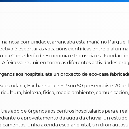
ebra na nosa comunidade, arrancaba esta mañá no Parque T
ctivo é espertar as vocacións científicas entre o alumna
coa Consellería de Economía e Industria e a Fundación E
. A feira vai reunir en torno ás diferentes actividades pr
rganos aos hospitais, ata un proxecto de eco-casa fabrica
Secundaria, Bacharelato e FP son 50 presenciais e 20 onli
icultura, bioloxía, física, medio ambiente, comunicación
traslado de órganos aos centros hospitalarios para a rea
iante o aproveitamento da auga da chuvia, un estudo so
dicamentos, unha axenda escolar dixital, un dron autosuf