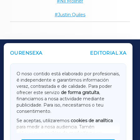
Nil Moliner
Justin Quiles
OURENSEXA
EDITORIAL XA
OUTROS PERIÓDICOS
GALICIAXA
O noso contido está elaborado por profesionais,
é independente e garantimos información
LUGOXA
veraz, contrastada e de calidade. Para poder
ofrecer este servizo
de forma gratuíta
,
financiamos a nosa actividade mediante
TERRACHAXA
publicidade. Para iso, necesitamos o teu
consentimento.
SARRIAXA
Se aceptas, utilizaremos
cookies de analítica
para medir a nosa audiencia. Tamén
AMARIÑAXA
utilizaremos
cookies de marketing
para
mostrar publicidade de terceiros.