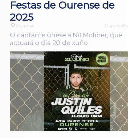
Festas de Ourense de
2025
Ourense
OurenseXa
O cantante únese a Nil Moliner, que
actuará o día 20 de xuño