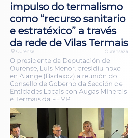
impulso do termalismo
como “recurso sanitario
e estratéxico” a través
da rede de Vilas Termais
Ourense
OurenseXa
O presidente da Deputación de
Ourense, Luis Menor, presidiu hoxe
en Alange (Badaxoz) a reunión do
Consello de Goberno da Sección de
Entidades Locais con Augas Minerais
e Termais da FEMP