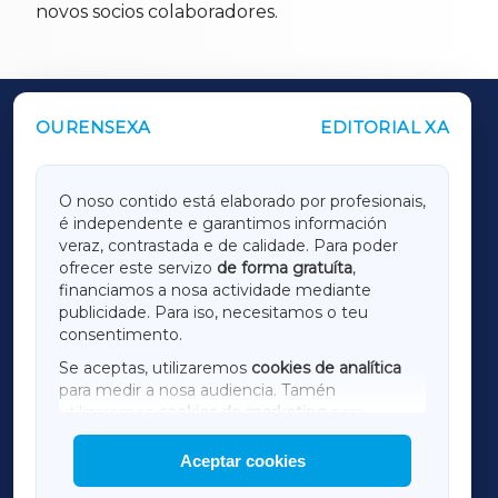
novos socios colaboradores.
OURENSEXA
EDITORIAL XA
OUTROS PERIÓDICOS
GALICIAXA
O noso contido está elaborado por profesionais,
é independente e garantimos información
LUGOXA
veraz, contrastada e de calidade. Para poder
ofrecer este servizo
de forma gratuíta
,
financiamos a nosa actividade mediante
TERRACHAXA
publicidade. Para iso, necesitamos o teu
consentimento.
SARRIAXA
Se aceptas, utilizaremos
cookies de analítica
para medir a nosa audiencia. Tamén
AMARIÑAXA
utilizaremos
cookies de marketing
para
mostrar publicidade de terceiros.
Aceptar cookies
RIBEIRASACRAXA
Así mesmo, podes personalizar a elección das
cookies que desexas permitir.