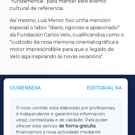
“fundamental” para manter este evento
cultural de referencia.
Así mesmo, Luis Menor fixo unha mención
especial o labor "diario, rigoroso e apaixonado"
da Fundación Carlos Velo, cualificándoa como o
"custodio da nosa memoria cinematográfica e
motor imprescindible para que o legado de
Velo siga inspirando ás novas xeracións".
OURENSEXA
EDITORIAL XA
OUTROS PERIÓDICOS
GALICIAXA
O noso contido está elaborado por profesionais,
é independente e garantimos información
LUGOXA
veraz, contrastada e de calidade. Para poder
ofrecer este servizo
de forma gratuíta
,
financiamos a nosa actividade mediante
TERRACHAXA