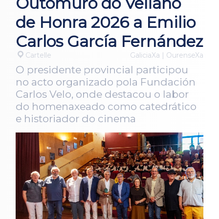
Outomuro do Veliano
de Honra 2026 a Emilio
Carlos García Fernández
Cartelle
GaliciaXa | OurenseXa
O presidente provincial participou
no acto organizado pola Fundación
Carlos Velo, onde destacou o labor
do homenaxeado como catedrático
e historiador do cinema