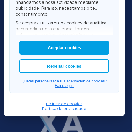
financiamos a nosa actividade mediante
TERRACHAXA
publicidade. Para iso, necesitamos o teu
consentimento.
SARRIAXA
Se aceptas, utilizaremos
cookies de analítica
para medir a nosa audiencia. Tamén
AMARIÑAXA
utilizaremos
cookies de marketing
para
mostrar publicidade de terceiros.
Aceptar cookies
RIBEIRASACRAXA
Así mesmo, podes personalizar a elección das
cookies que desexas permitir.
ACORUÑAXA
Rexeitar cookies
FERROLXA
Queres personalizar a túa aceptación de cookies?
Faino aquí.
OURENSEXA
Política de cookies
Política de privacidade