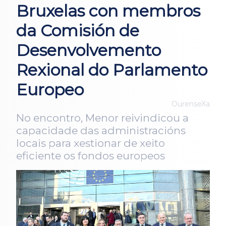
Bruxelas con membros
da Comisión de
Desenvolvemento
Rexional do Parlamento
Europeo
OurenseXa
No encontro, Menor reivindicou a
capacidade das administracións
locais para xestionar de xeito
eficiente os fondos europeos