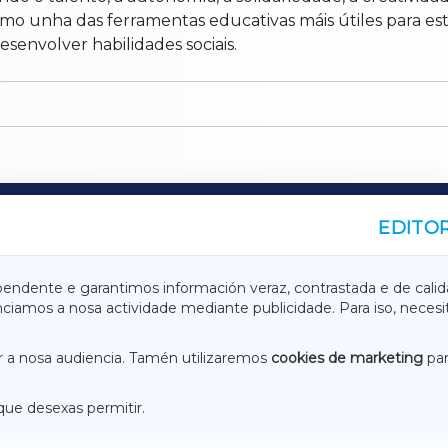
como unha das ferramentas educativas máis útiles para e
desenvolver habilidades sociais.
EDITOR
A
TERRACHAXA
pendente e garantimos información veraz, contrastada e de calid
anciamos a nosa actividade mediante publicidade. Para iso, neces
ASACRAXA
ACORUÑAXA
 a nosa audiencia. Tamén utilizaremos
cookies de marketing
par
que desexas permitir.
ACEBOOK
CONTACTO