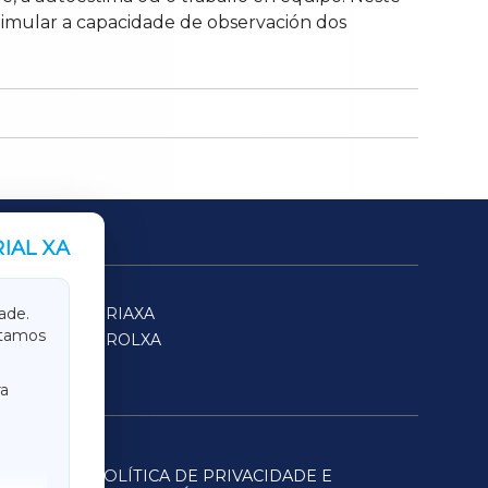
stimular a capacidade de observación dos
IAL XA
SARRIAXA
ade.
itamos
FERROLXA
a
POLÍTICA DE PRIVACIDADE E