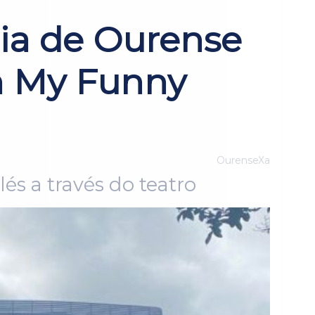
cia de Ourense
ón My Funny
OurenseXa
és a través do teatro