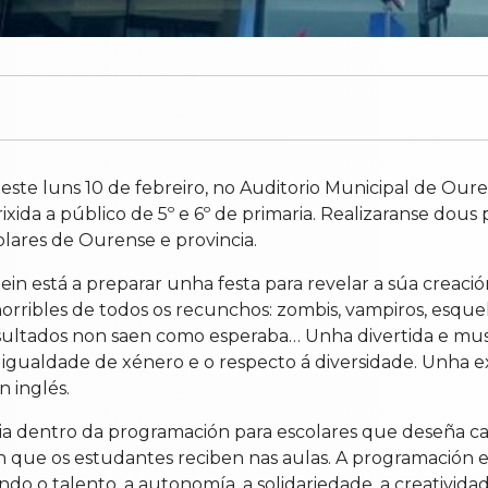
ste luns 10 de febreiro, no Auditorio Municipal de Ouren
da a público de 5º e 6º de primaria. Realizaranse dous pas
lares de Ourense e provincia.
in está a preparar unha festa para revelar a súa creaci
orribles de todos os recunchos: zombis, vampiros, esque
esultados non saen como esperaba… Unha divertida e musi
gualdade de xénero e o respecto á diversidade. Unha expe
 inglés.
cia dentro da programación para escolares que deseña c
ón que os estudantes reciben nas aulas. A programació
do o talento, a autonomía, a solidariedade, a creativida