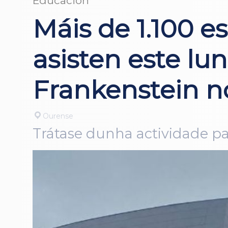
Educación
Máis de 1.100 e
asisten este lu
Frankenstein n
Ourense
Trátase dunha actividade pa