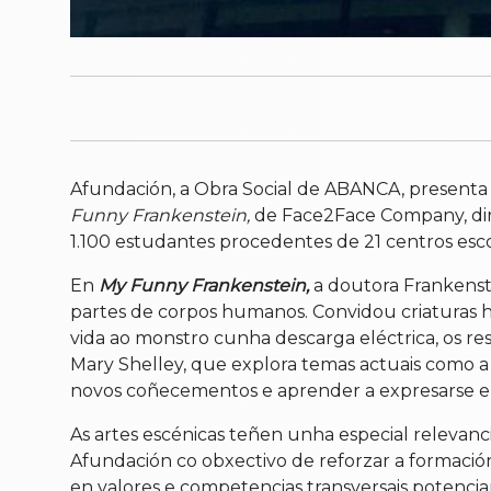
Afundación, a Obra Social de ABANCA, presenta e
Funny Frankenstein,
de Face2Face Company, dirixi
1.100 estudantes procedentes de 21 centros esco
En
My Funny Frankenstein,
a doutora Frankenste
partes de corpos humanos. Convidou criaturas h
vida ao monstro cunha descarga eléctrica, os r
Mary Shelley, que explora temas actuais como a i
novos coñecementos e aprender a expresarse en
As artes escénicas teñen unha especial relevan
Afundación co obxectivo de reforzar a formaci
en valores e competencias transversais potencian