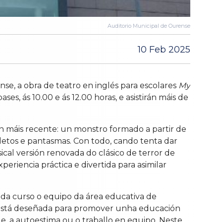
Auditorio Municipal de Ourense
10 Feb 2025
se, a obra de teatro en inglés para escolares
My
es, ás 10.00 e ás 12.00 horas, e asistirán máis de
ón máis recente: un monstro formado a partir de
letos e pantasmas. Con todo, cando tenta dar
cal versión renovada do clásico de terror de
riencia práctica e divertida para asimilar
ada curso o equipo da área educativa de
n está deseñada para promover unha educación
de, a autoestima ou o traballo en equipo. Neste