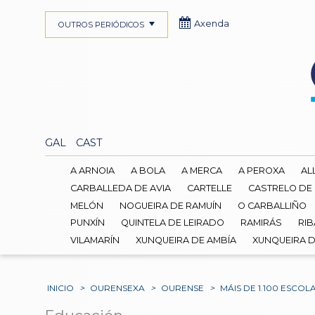
Axenda
OUTROS PERIÓDICOS
GAL
CAST
A ARNOIA
A BOLA
A MERCA
A PEROXA
AL
CARBALLEDA DE AVIA
CARTELLE
CASTRELO DE
MELÓN
NOGUEIRA DE RAMUÍN
O CARBALLIÑO
PUNXÍN
QUINTELA DE LEIRADO
RAMIRÁS
RIB
VILAMARÍN
XUNQUEIRA DE AMBÍA
XUNQUEIRA 
INICIO
>
OURENSEXA
>
OURENSE
>
MÁIS DE 1.100 ESCO