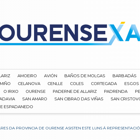
LARIZ
AMOEIRO
AVIÓN
BAÑOS DE MOLGAS
BARBADÁS
 MIÑO
CELANOVA
CENLLE
COLES
CORTEGADA
ESGOS
O IRIXO
OURENSE
PADERNE DE ALLARIZ
PADRENDA
PE
ADAVIA
SAN AMARO
SAN CIBRAO DAS VIÑAS
SAN CRISTOV
DE ESPADANEDO
LARES DA PROVINCIA DE OURENSE ASISTEN ESTE LUNS Á REPRESENTACI