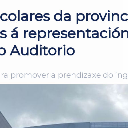
scolares da provin
ns á representaci
o Auditorio
ra promover a prendizaxe do ingl