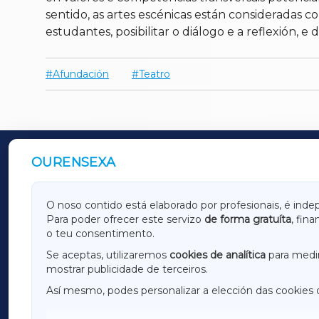
sentido, as artes escénicas están consideradas 
estudantes, posibilitar o diálogo e a reflexión, e 
Afundación
Teatro
OURENSEXA
OUTROS PERIÓDICOS
GALICIAXA
LUGOX
O noso contido está elaborado por profesionais, é inde
Para poder ofrecer este servizo
de forma gratuíta
, fin
AMARIÑAXA
RIBEIR
o teu consentimento.
OURENSEXA
Se aceptas, utilizaremos
cookies de analítica
para medir
mostrar publicidade de terceiros.
Así mesmo, podes personalizar a elección das cookies 
F