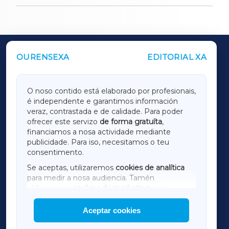
OURENSEXA
EDITORIAL XA
OUTROS PERIÓDICOS
GALICIAXA
O noso contido está elaborado por profesionais,
é independente e garantimos información
LUGOXA
veraz, contrastada e de calidade. Para poder
ofrecer este servizo
de forma gratuíta
,
financiamos a nosa actividade mediante
TERRACHAXA
publicidade. Para iso, necesitamos o teu
consentimento.
SARRIAXA
Se aceptas, utilizaremos
cookies de analítica
para medir a nosa audiencia. Tamén
AMARIÑAXA
utilizaremos
cookies de marketing
para
mostrar publicidade de terceiros.
Aceptar cookies
RIBEIRASACRAXA
Así mesmo, podes personalizar a elección das
cookies que desexas permitir.