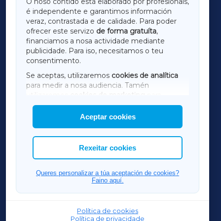
O noso contido está elaborado por profesionais,
é independente e garantimos información
LUGOXA
veraz, contrastada e de calidade. Para poder
ofrecer este servizo
de forma gratuíta
,
financiamos a nosa actividade mediante
TERRACHAXA
publicidade. Para iso, necesitamos o teu
consentimento.
SARRIAXA
Se aceptas, utilizaremos
cookies de analítica
para medir a nosa audiencia. Tamén
AMARIÑAXA
utilizaremos
cookies de marketing
para
mostrar publicidade de terceiros.
Aceptar cookies
RIBEIRASACRAXA
Así mesmo, podes personalizar a elección das
cookies que desexas permitir.
ACORUÑAXA
Rexeitar cookies
FERROLXA
Queres personalizar a túa aceptación de cookies?
Faino aquí.
OURENSEXA
Política de cookies
Política de privacidade