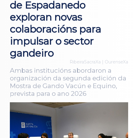
de Espadanedo
exploran novas
colaboracións para
impulsar o sector
gandeiro
RibeiraSacraXa | OurenseXa
Ambas institucións abordaron a
organización da segunda edición da
Mostra de Gando Vacún e Equino,
prevista para o ano 2026