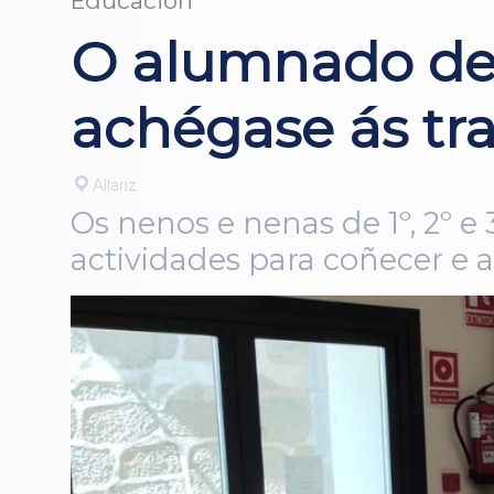
Educación
O alumnado de 
achégase ás tra
Allariz
Os nenos e nenas de 1º, 2º e
actividades para coñecer e a