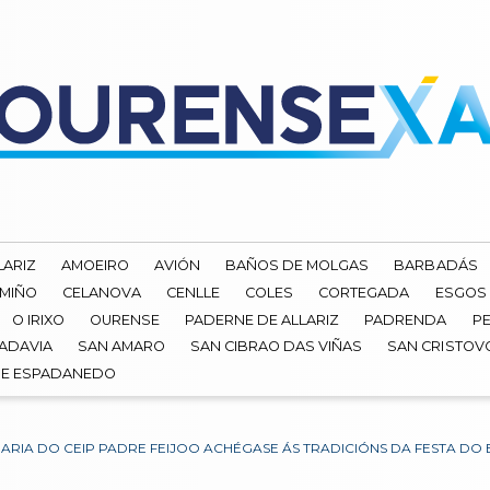
LARIZ
AMOEIRO
AVIÓN
BAÑOS DE MOLGAS
BARBADÁS
 MIÑO
CELANOVA
CENLLE
COLES
CORTEGADA
ESGOS
O IRIXO
OURENSE
PADERNE DE ALLARIZ
PADRENDA
PE
ADAVIA
SAN AMARO
SAN CIBRAO DAS VIÑAS
SAN CRISTOV
DE ESPADANEDO
RIA DO CEIP PADRE FEIJOO ACHÉGASE ÁS TRADICIÓNS DA FESTA DO 