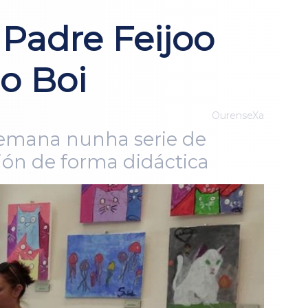
Padre Feijoo
o Boi
OurenseXa
 semana nunha serie de
ción de forma didáctica