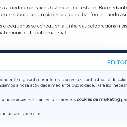
a afondou nas raíces históricas da Festa do Boi mediante 
que elaboraron un pin inspirado no boi, fomentando así a
os e pequenas se acheguen a unha das celebracións máis 
trimonio cultural inmaterial.
EDITOR
A
TERRACHAXA
pendente e garantimos información veraz, contrastada e de calid
anciamos a nosa actividade mediante publicidade. Para iso, neces
ASACRAXA
ACORUÑAXA
 a nosa audiencia. Tamén utilizaremos
cookies de marketing
par
que desexas permitir.
ACEBOOK
CONTACTO