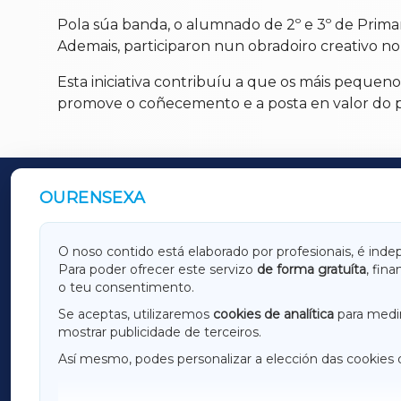
Pola súa banda, o alumnado de 2º e 3º de Primari
Ademais, participaron nun obradoiro creativo no 
Esta iniciativa contribuíu a que os máis pequen
promove o coñecemento e a posta en valor do pa
OURENSEXA
OUTROS PERIÓDICOS
GALICIAXA
LUGOX
O noso contido está elaborado por profesionais, é inde
Para poder ofrecer este servizo
de forma gratuíta
, fin
AMARIÑAXA
RIBEIR
o teu consentimento.
OURENSEXA
Se aceptas, utilizaremos
cookies de analítica
para medir
mostrar publicidade de terceiros.
Así mesmo, podes personalizar a elección das cookies 
F