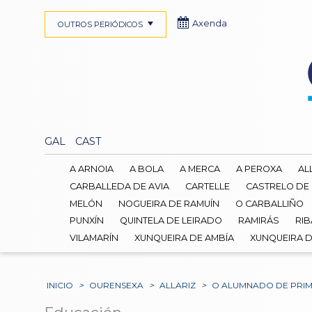
Axenda
OUTROS PERIÓDICOS
GAL
CAST
A ARNOIA
A BOLA
A MERCA
A PEROXA
AL
CARBALLEDA DE AVIA
CARTELLE
CASTRELO DE
MELÓN
NOGUEIRA DE RAMUÍN
O CARBALLIÑO
PUNXÍN
QUINTELA DE LEIRADO
RAMIRÁS
RIB
VILAMARÍN
XUNQUEIRA DE AMBÍA
XUNQUEIRA 
INICIO
>
OURENSEXA
>
ALLARIZ
>
O ALUMNADO DE PRIMA