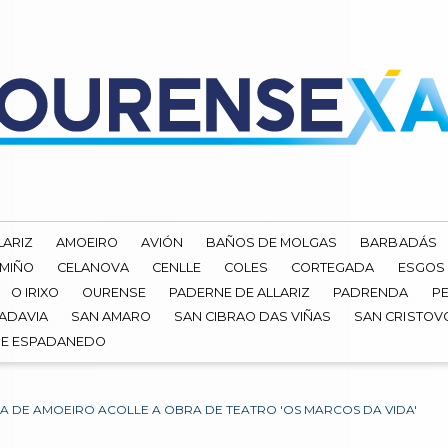
LARIZ
AMOEIRO
AVIÓN
BAÑOS DE MOLGAS
BARBADÁS
 MIÑO
CELANOVA
CENLLE
COLES
CORTEGADA
ESGOS
O IRIXO
OURENSE
PADERNE DE ALLARIZ
PADRENDA
PE
ADAVIA
SAN AMARO
SAN CIBRAO DAS VIÑAS
SAN CRISTOV
DE ESPADANEDO
A DE AMOEIRO ACOLLE A OBRA DE TEATRO 'OS MARCOS DA VIDA'