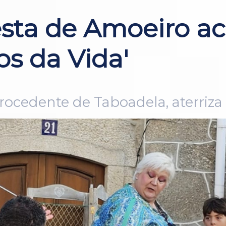
ta de Amoeiro aco
os da Vida'
rocedente de Taboadela, aterriza