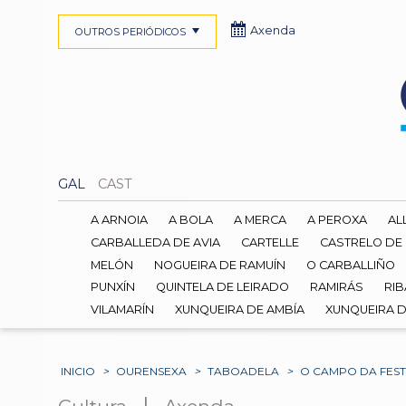
Axenda
OUTROS PERIÓDICOS
GAL
CAST
A ARNOIA
A BOLA
A MERCA
A PEROXA
AL
CARBALLEDA DE AVIA
CARTELLE
CASTRELO DE
MELÓN
NOGUEIRA DE RAMUÍN
O CARBALLIÑO
PUNXÍN
QUINTELA DE LEIRADO
RAMIRÁS
RIB
VILAMARÍN
XUNQUEIRA DE AMBÍA
XUNQUEIRA 
INICIO
>
OURENSEXA
>
TABOADELA
>
O CAMPO DA FEST
|