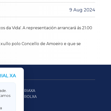
9 Aug 2024
 da Vida'. A representación arrancará ás 21.00
 xullo polo Concello de Amoeiro e que se
IAL XA
SARRIAXA
ade.
itamos
FERROLXA
a