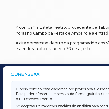
A compañía Esteta Teatro, procedente de Taboade
horas no Campo da Festa de Amoeiro e a entrada s
A cita enmárcase dentro da programación dos Ve
estenderán ata o vinderio 30 de agosto.
OURENSEXA
OUTROS PERIÓDICOS
GALICIAXA
LUGOX
O noso contido está elaborado por profesionais, é inde
Para poder ofrecer este servizo
de forma gratuíta
, fin
AMARIÑAXA
RIBEIR
o teu consentimento.
OURENSEXA
Se aceptas, utilizaremos
cookies de analítica
para medir