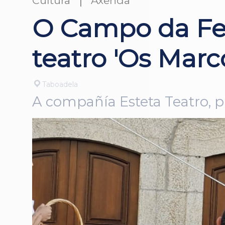
Cultura
Axenda
O Campo da Fes
teatro 'Os Marc
Taboadela
A compañía Esteta Teatro, p