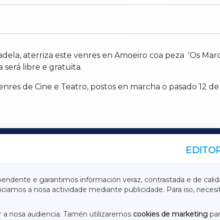
la, aterriza este venres en Amoeiro coa peza 'Os Marcos
erá libre e gratuita.
nres de Cine e Teatro, postos en marcha o pasado 12 de
EDITOR
A
TERRACHAXA
pendente e garantimos información veraz, contrastada e de calid
anciamos a nosa actividade mediante publicidade. Para iso, neces
ASACRAXA
ACORUÑAXA
 a nosa audiencia. Tamén utilizaremos
cookies de marketing
par