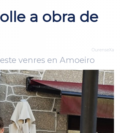
lle a obra de
OurenseXa
 este venres en Amoeiro