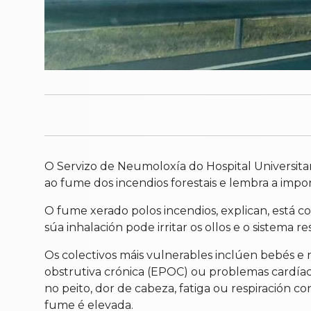
O Servizo de Neumoloxía do Hospital Universitar
ao fume dos incendios forestais e lembra a impo
O fume xerado polos incendios, explican, está 
súa inhalación pode irritar os ollos e o sistema
Os colectivos máis vulnerables inclúen bebés 
obstrutiva crónica (EPOC) ou problemas cardíacos.
no peito, dor de cabeza, fatiga ou respiración 
fume é elevada.