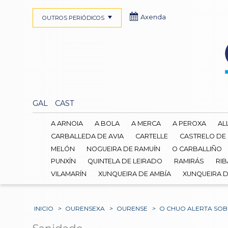
Axenda
OUTROS PERIÓDICOS
GAL
CAST
A ARNOIA
A BOLA
A MERCA
A PEROXA
AL
CARBALLEDA DE AVIA
CARTELLE
CASTRELO DE
MELÓN
NOGUEIRA DE RAMUÍN
O CARBALLIÑO
PUNXÍN
QUINTELA DE LEIRADO
RAMIRÁS
RIB
VILAMARÍN
XUNQUEIRA DE AMBÍA
XUNQUEIRA 
INICIO
>
OURENSEXA
>
OURENSE
>
O CHUO ALERTA SOB