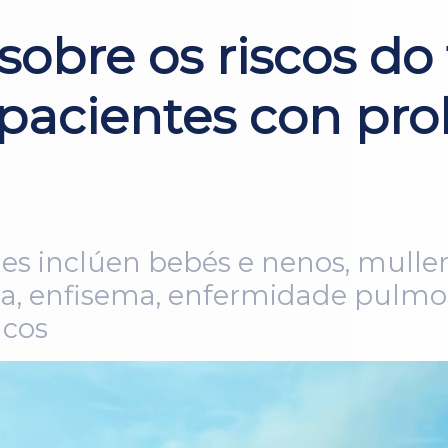
sobre os riscos do
 pacientes con pr
les inclúen bebés e nenos, mulle
, enfisema, enfermidade pulmon
acos