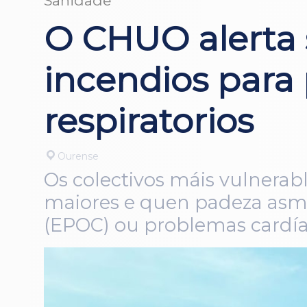
Sanidade
O CHUO alerta 
incendios para
respiratorios
Ourense
Os colectivos máis vulnerab
maiores e quen padeza asma
(EPOC) ou problemas cardí