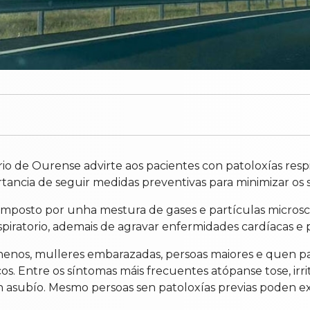
io de Ourense advirte aos pacientes con patoloxías respi
rtancia de seguir medidas preventivas para minimizar os 
composto por unha mestura de gases e partículas micros
 respiratorio, ademais de agravar enfermidades cardíacas e
e nenos, mulleres embarazadas, persoas maiores e quen
 Entre os síntomas máis frecuentes atópanse tose, irritac
con asubío. Mesmo persoas sen patoloxías previas poden 