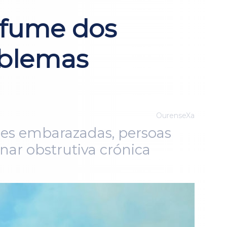
 fume dos
oblemas
OurenseXa
res embarazadas, persoas
ar obstrutiva crónica