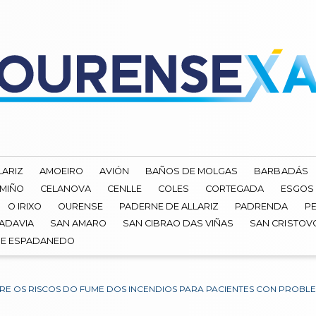
LARIZ
AMOEIRO
AVIÓN
BAÑOS DE MOLGAS
BARBADÁS
 MIÑO
CELANOVA
CENLLE
COLES
CORTEGADA
ESGOS
O IRIXO
OURENSE
PADERNE DE ALLARIZ
PADRENDA
PE
ADAVIA
SAN AMARO
SAN CIBRAO DAS VIÑAS
SAN CRISTOV
DE ESPADANEDO
RE OS RISCOS DO FUME DOS INCENDIOS PARA PACIENTES CON PROBL