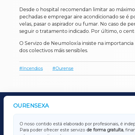
Desde o hospital recomendan limitar ao máximo a 
pechadas e empregar aire acondicionado se é po
velas, pasar o aspirador ou fumar. No caso de 
seguir o tratamento indicado. Por último, o ce
O Servizo de Neumoloxía insiste na importancia
dos colectivos máis sensibles.
Incendios
Ourense
OURENSEXA
OUTROS PERIÓDICOS
GALICIAXA
LUGOX
O noso contido está elaborado por profesionais, é inde
Para poder ofrecer este servizo
de forma gratuíta
, fin
AMARIÑAXA
RIBEIR