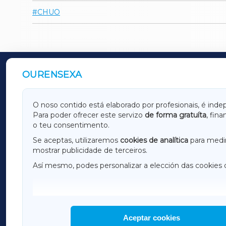
CHUO
OURENSEXA
OUTROS PERIÓDICOS
GALICIAXA
LUGOX
O noso contido está elaborado por profesionais, é inde
Para poder ofrecer este servizo
de forma gratuíta
, fin
AMARIÑAXA
RIBEIR
o teu consentimento.
OURENSEXA
Se aceptas, utilizaremos
cookies de analítica
para medir
mostrar publicidade de terceiros.
Así mesmo, podes personalizar a elección das cookies 
F
I
H
Aceptar cookies