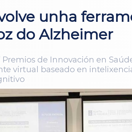
olve unha ferrame
oz do Alzheimer
s V Premios de Innovación en Saúd
te virtual baseado en intelixencia a
gnitivo