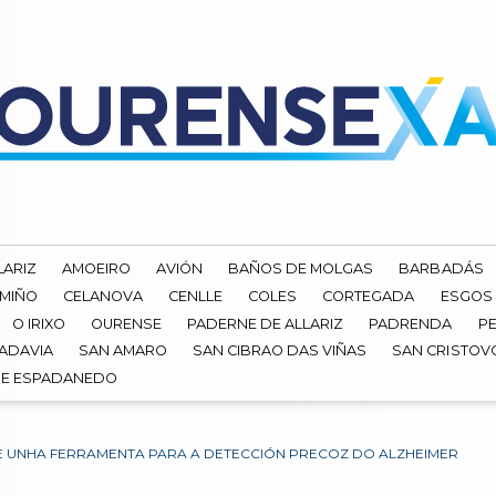
LARIZ
AMOEIRO
AVIÓN
BAÑOS DE MOLGAS
BARBADÁS
 MIÑO
CELANOVA
CENLLE
COLES
CORTEGADA
ESGOS
O IRIXO
OURENSE
PADERNE DE ALLARIZ
PADRENDA
PE
ADAVIA
SAN AMARO
SAN CIBRAO DAS VIÑAS
SAN CRISTOV
DE ESPADANEDO
 UNHA FERRAMENTA PARA A DETECCIÓN PRECOZ DO ALZHEIMER