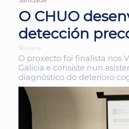
Sanidade
O CHUO desenv
detección prec
Ourense
O proxecto foi finalista no
Galicia e consiste nun asisten
diagnóstico do deterioro co