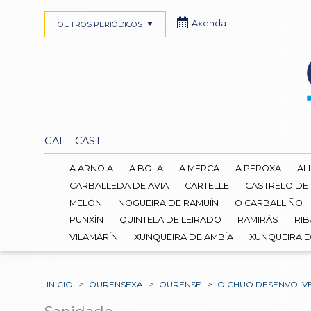
Axenda
OUTROS PERIÓDICOS
GAL
CAST
A ARNOIA
A BOLA
A MERCA
A PEROXA
AL
CARBALLEDA DE AVIA
CARTELLE
CASTRELO DE
MELÓN
NOGUEIRA DE RAMUÍN
O CARBALLIÑO
PUNXÍN
QUINTELA DE LEIRADO
RAMIRÁS
RIB
VILAMARÍN
XUNQUEIRA DE AMBÍA
XUNQUEIRA 
INICIO
>
OURENSEXA
>
OURENSE
>
O CHUO DESENVOLVE