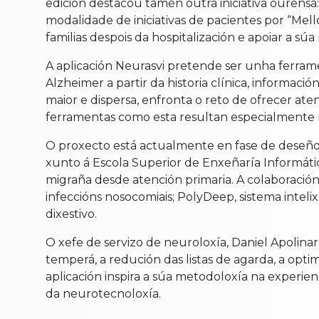
edición destacou tamén outra iniciativa ourens
modalidade de iniciativas de pacientes por “Mell
familias despois da hospitalización e apoiar a sú
A aplicación Neurasvi pretende ser unha ferramen
Alzheimer a partir da historia clínica, informac
maior e dispersa, enfronta o reto de ofrecer at
ferramentas como esta resultan especialmente 
O proxecto está actualmente en fase de deseño 
xunto á Escola Superior de Enxeñaría Informáti
migraña desde atención primaria. A colaboración
infeccións nosocomiais; PolyDeep, sistema inteli
dixestivo.
O xefe de servizo de neuroloxía, Daniel Apolina
temperá, a redución das listas de agarda, a opti
aplicación inspira a súa metodoloxía na experien
da neurotecnoloxía.