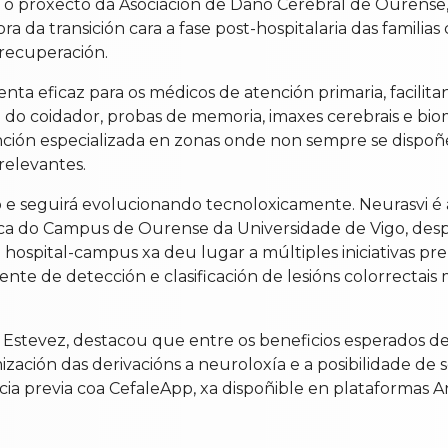
á: o proxecto da Asociación de Dano Cerebral de Ourens
ora da transición cara a fase post-hospitalaria das famili
a recuperación.
ta eficaz para os médicos de atención primaria, facilitan
ión do coidador, probas de memoria, imaxes cerebrais e b
ención especializada en zonas onde non sempre se dispoñ
relevantes.
e seguirá evolucionando tecnoloxicamente. Neurasvi é a
ca do Campus de Ourense da Universidade de Vigo, despo
 hospital-campus xa deu lugar a múltiples iniciativas p
xente de detección e clasificación de lesións colorrectai
r Estevez, destacou que entre os beneficios esperados de
mización das derivacións a neuroloxía e a posibilidade d
cia previa coa CefaleApp, xa dispoñible en plataformas A