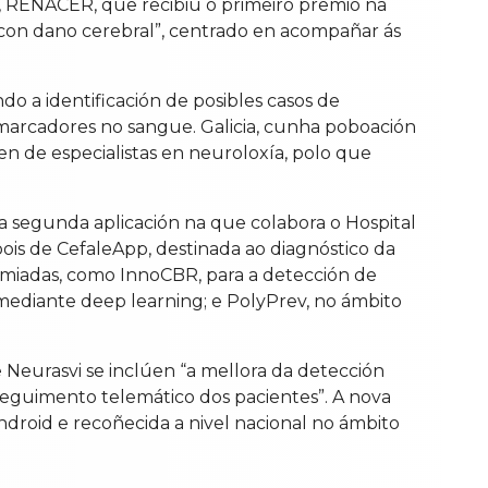
e, RENACER, que recibiu o primeiro premio na
as con dano cerebral”, centrado en acompañar ás
do a identificación de posibles casos de
iomarcadores no sangue. Galicia, cunha poboación
en de especialistas en neuroloxía, polo que
 segunda aplicación na que colabora o Hospital
is de CefaleApp, destinada ao diagnóstico da
remiadas, como InnoCBR, para a detección de
s mediante deep learning; e PolyPrev, no ámbito
 Neurasvi se inclúen “a mellora da detección
e seguimento telemático dos pacientes”. A nova
ndroid e recoñecida a nivel nacional no ámbito