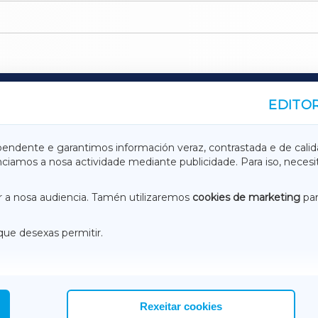
EDITOR
A
TERRACHAXA
pendente e garantimos información veraz, contrastada e de calid
anciamos a nosa actividade mediante publicidade. Para iso, neces
ASACRAXA
ACORUÑAXA
 a nosa audiencia. Tamén utilizaremos
cookies de marketing
par
que desexas permitir.
ACEBOOK
CONTACTO
NSTAGRAM
EMEROTECA
Rexeitar cookies