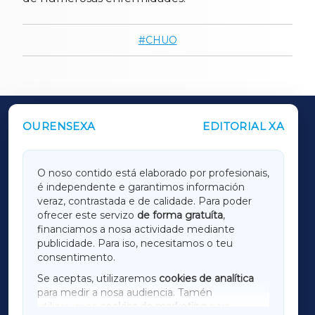
CHUO
OURENSEXA
EDITORIAL XA
OUTROS PERIÓDICOS
GALICIAXA
O noso contido está elaborado por profesionais,
é independente e garantimos información
LUGOXA
veraz, contrastada e de calidade. Para poder
ofrecer este servizo
de forma gratuíta
,
financiamos a nosa actividade mediante
TERRACHAXA
publicidade. Para iso, necesitamos o teu
consentimento.
SARRIAXA
Se aceptas, utilizaremos
cookies de analítica
para medir a nosa audiencia. Tamén
AMARIÑAXA
utilizaremos
cookies de marketing
para