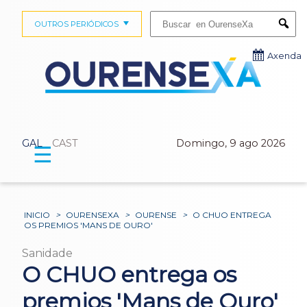
Buscar:
OUTROS PERIÓDICOS
Submi
Axenda
GAL
CAST
Domingo, 9 ago 2026
☰
INICIO
>
OURENSEXA
>
OURENSE
>
O CHUO ENTREGA
OS PREMIOS 'MANS DE OURO'
Sanidade
O CHUO entrega os
premios 'Mans de Ouro'