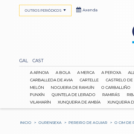
Axenda
OUTROS PERIÓDICOS
GAL
CAST
A ARNOIA
A BOLA
A MERCA
A PEROXA
AL
CARBALLEDA DE AVIA
CARTELLE
CASTRELO DE
MELÓN
NOGUEIRA DE RAMUÍN
O CARBALLIÑO
PUNXÍN
QUINTELA DE LEIRADO
RAMIRÁS
RIB
VILAMARÍN
XUNQUEIRA DE AMBÍA
XUNQUEIRA 
INICIO
>
OURENSEXA
>
PEREIRO DE AGUIAR
>
O CIM DE