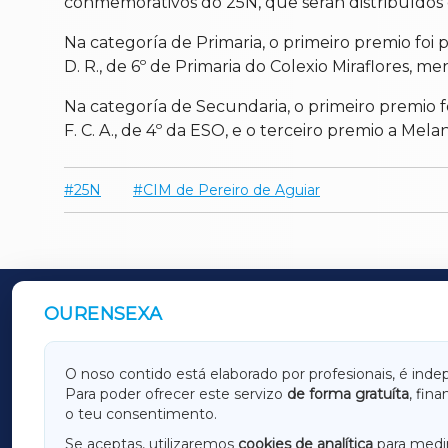
conmemorativos do 25N, que serán distribuídos e
Na categoría de Primaria, o primeiro premio fo
D. R., de 6º de Primaria do Colexio Miraflores, m
Na categoría de Secundaria, o primeiro premio f
F. C. A., de 4º da ESO, e o terceiro premio a Mela
25N
CIM de Pereiro de Aguiar
OURENSEXA
OUTROS PERIÓDICOS
GALICIAXA
LUGOX
O noso contido está elaborado por profesionais, é inde
Para poder ofrecer este servizo
de forma gratuíta
, fin
AMARIÑAXA
RIBEIR
o teu consentimento.
OURENSEXA
Se aceptas, utilizaremos
cookies de analítica
para medir