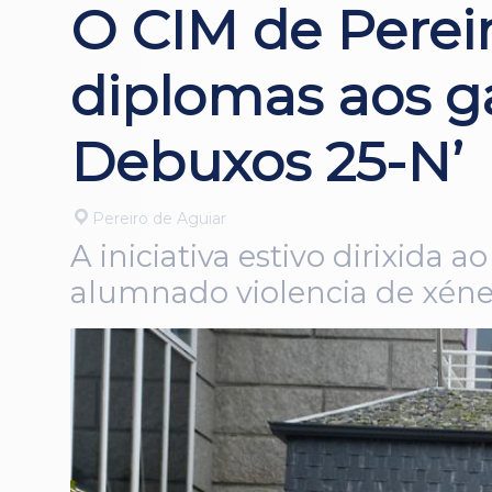
O CIM de Perei
diplomas aos g
Debuxos 25-N’
Pereiro de Aguiar
A iniciativa estivo dirixida
alumnado violencia de xén