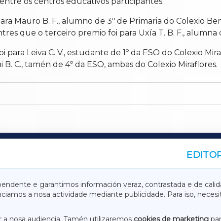
ntre os centros educativos participantes.
i para Mauro B. F., alumno de 3º de Primaria do Colexio
entres que o terceiro premio foi para Uxía T. B. F., alumn
oi para Leiva C. V., estudante de 1º da ESO do Colexio M
ni B. C., tamén de 4º da ESO, ambas do Colexio Miraflores.
EDITOR
A
TERRACHAXA
pendente e garantimos información veraz, contrastada e de calid
anciamos a nosa actividade mediante publicidade. Para iso, neces
ASACRAXA
ACORUÑAXA
 a nosa audiencia. Tamén utilizaremos
cookies de marketing
par