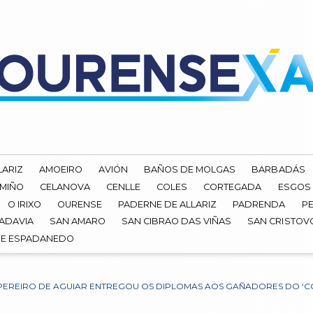
LARIZ
AMOEIRO
AVIÓN
BAÑOS DE MOLGAS
BARBADÁS
 MIÑO
CELANOVA
CENLLE
COLES
CORTEGADA
ESGOS
O IRIXO
OURENSE
PADERNE DE ALLARIZ
PADRENDA
PE
ADAVIA
SAN AMARO
SAN CIBRAO DAS VIÑAS
SAN CRISTOV
DE ESPADANEDO
 PEREIRO DE AGUIAR ENTREGOU OS DIPLOMAS AOS GAÑADORES DO ‘C