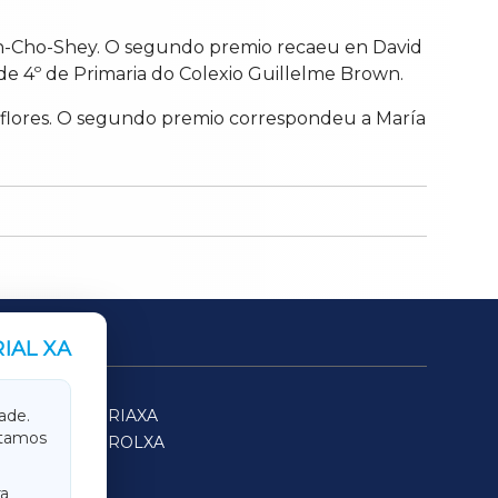
 Ben-Cho-Shey. O segundo premio recaeu en David
a de 4º de Primaria do Colexio Guillelme Brown.
iraflores. O segundo premio correspondeu a María
IAL XA
SARRIAXA
ade.
itamos
FERROLXA
a