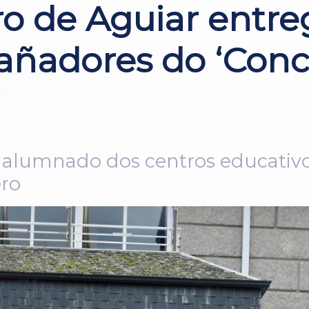
ro de Aguiar entre
añadores do ‘Conc
 ao alumnado dos centros educativo
ero