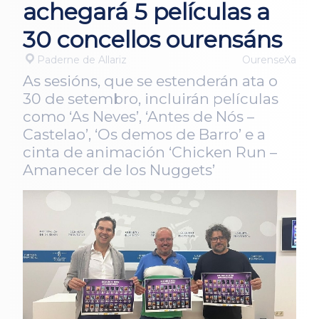
achegará 5 películas a
30 concellos ourensáns
Paderne de Allariz
OurenseXa
As sesións, que se estenderán ata o
30 de setembro, incluirán películas
como ‘As Neves’, ‘Antes de Nós –
Castelao’, ‘Os demos de Barro’ e a
cinta de animación ‘Chicken Run –
Amanecer de los Nuggets’