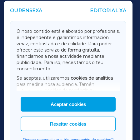
OURENSEXA
EDITORIAL XA
OUTROS PERIÓDICOS
GALICIAXA
O noso contido está elaborado por profesionais,
é independente e garantimos información
LUGOXA
veraz, contrastada e de calidade. Para poder
ofrecer este servizo
de forma gratuíta
,
financiamos a nosa actividade mediante
TERRACHAXA
publicidade. Para iso, necesitamos o teu
consentimento.
SARRIAXA
Se aceptas, utilizaremos
cookies de analítica
para medir a nosa audiencia. Tamén
AMARIÑAXA
utilizaremos
cookies de marketing
para
mostrar publicidade de terceiros.
Aceptar cookies
RIBEIRASACRAXA
Así mesmo, podes personalizar a elección das
cookies que desexas permitir.
ACORUÑAXA
Rexeitar cookies
FERROLXA
Queres personalizar a túa aceptación de cookies?