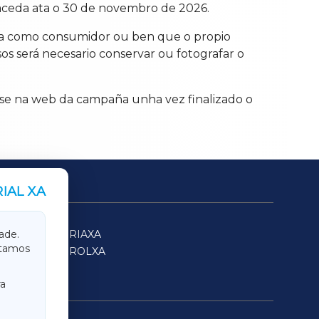
ceda ata o 30 de novembro de 2026.
paña como consumidor ou ben que o propio
os será necesario conservar ou fotografar o
nse na web da campaña unha vez finalizado o
IAL XA
SARRIAXA
ade.
itamos
FERROLXA
a