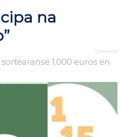
icipa na
o”
OurenseXa
s sortearanse 1.000 euros en