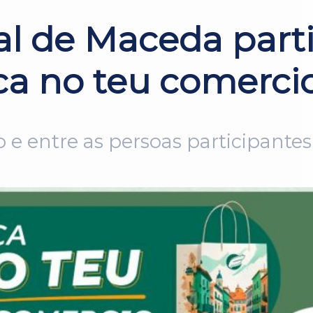
al de Maceda part
a no teu comerci
ño e entre as persoas participante