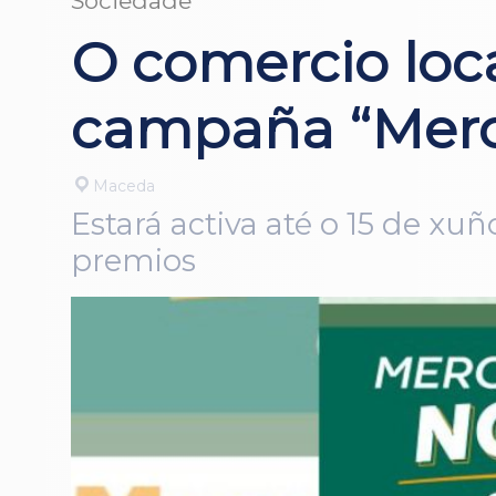
Sociedade
O comercio loc
campaña “Merc
Maceda
Estará activa até o 15 de xu
premios