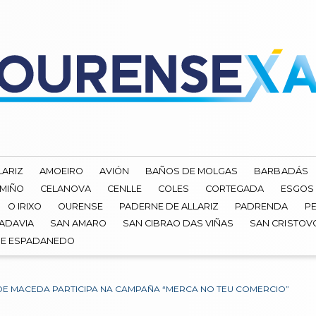
LARIZ
AMOEIRO
AVIÓN
BAÑOS DE MOLGAS
BARBADÁS
 MIÑO
CELANOVA
CENLLE
COLES
CORTEGADA
ESGOS
O IRIXO
OURENSE
PADERNE DE ALLARIZ
PADRENDA
PE
ADAVIA
SAN AMARO
SAN CIBRAO DAS VIÑAS
SAN CRISTOV
DE ESPADANEDO
E MACEDA PARTICIPA NA CAMPAÑA “MERCA NO TEU COMERCIO”