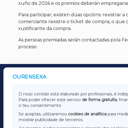
xuño de 2026 e os premios deberán empregarse
Para participar, existen dúas opcións: rexistr
comerciante rexistre o ticket de compra, o que d
xustificante da compra.
As persoas premiadas serán contactadas pola F
proceso.
OURENSEXA
OUTROS PERIÓDICOS
GALICIAXA
LUGOX
O noso contido está elaborado por profesionais, é inde
Para poder ofrecer este servizo
de forma gratuíta
, fin
AMARIÑAXA
RIBEIR
o teu consentimento.
OURENSEXA
Se aceptas, utilizaremos
cookies de analítica
para medir
mostrar publicidade de terceiros.