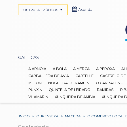
Axenda
OUTROS PERIÓDICOS
GAL
CAST
A ARNOIA
A BOLA
A MERCA
A PEROXA
AL
CARBALLEDA DE AVIA
CARTELLE
CASTRELO DE
MELÓN
NOGUEIRA DE RAMUÍN
O CARBALLIÑO
PUNXÍN
QUINTELA DE LEIRADO
RAMIRÁS
RIB
VILAMARÍN
XUNQUEIRA DE AMBÍA
XUNQUEIRA 
INICIO
>
OURENSEXA
>
MACEDA
>
O COMERCIO LOCAL D