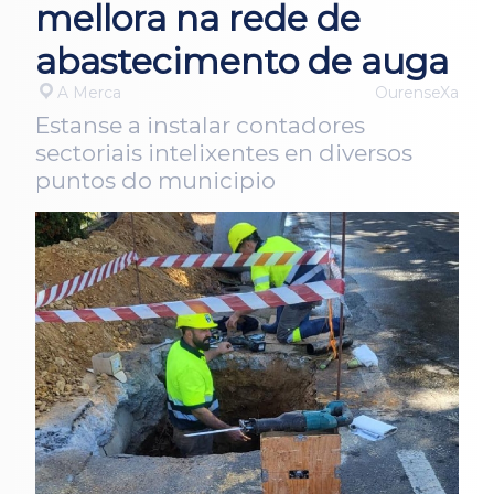
mellora na rede de
abastecimento de auga
A Merca
OurenseXa
Estanse a instalar contadores
sectoriais intelixentes en diversos
puntos do municipio