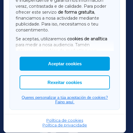
é independente e garantimos información
LUGOXA
veraz, contrastada e de calidade. Para poder
ofrecer este servizo
de forma gratuíta
,
financiamos a nosa actividade mediante
TERRACHAXA
publicidade. Para iso, necesitamos o teu
consentimento.
SARRIAXA
Se aceptas, utilizaremos
cookies de analítica
para medir a nosa audiencia. Tamén
AMARIÑAXA
utilizaremos
cookies de marketing
para
mostrar publicidade de terceiros.
Aceptar cookies
RIBEIRASACRAXA
Así mesmo, podes personalizar a elección das
cookies que desexas permitir.
ACORUÑAXA
Rexeitar cookies
FERROLXA
Queres personalizar a túa aceptación de cookies?
Faino aquí.
OURENSEXA
Política de cookies
Política de privacidade